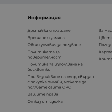
Информация
Доставка и плащане
За Нас
Връщане и замяна
Цвете
Общи условия за ползване
Полез
Политиката за
Карта
поверителност
Конт
Политика за използване на
бисквитки
При възникване на спор, свързан
с покупка онлайн, можете да
ползвате сайта ОРС
Вашите права
Отказ от сделка