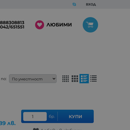
ВХОД
888308813
ЛЮБИМИ
042/651551
по:
бр.
КУПИ
.89
лв.