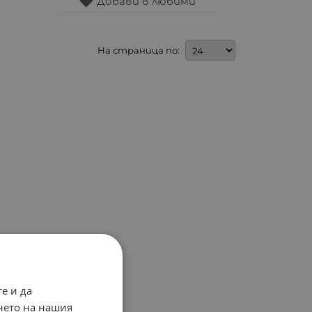
Добави в любими
На страница по:
е и да
нето на нашия