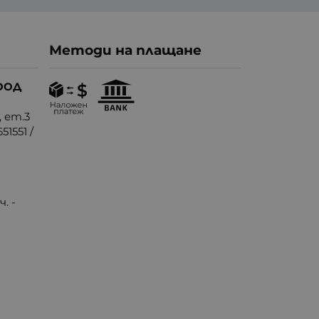
Методи на плащане
ООД
, ет.3
51551
/
. -