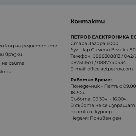
Контакти
ПЕТРОВ ЕЛЕКТРОНИКА Е
Стара Загора 6000
н код на резисторите
бул. Цар Симеон Велики 80
ни връзки
Телефон:
0888308813
/
042/6
0875111671
/
0887740434
 на сайта
E-mail:
office:at:tpetrov.com
акти
Работно време:
Понеделник - Петък: 09.00ч
18.30ч.
Събота: 09.30ч. - 16.00ч.
В събота не се изпращат
пратки с куриер.
Неделя: Почивен ден