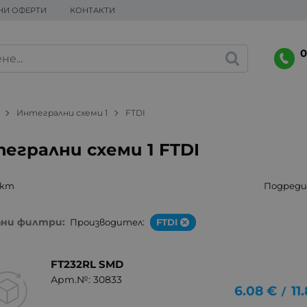
НИ ОФЕРТИ
КОНТАКТИ
0
Интегрални схеми 1
FTDI
егрални схеми 1 FTDI
укт
Подреди 
ани филтри:
Производител:
FTDI
FT232RL SMD
Арт.№: 30833
6.08
€
11
/