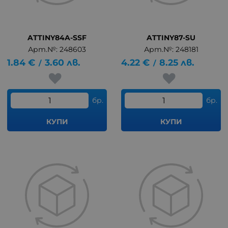
ATTINY84A-SSF
ATTINY87-SU
Арт.№: 248603
Арт.№: 248181
1.84
€
3.60
лв.
4.22
€
8.25
лв.
/
/
бр.
бр.
КУПИ
КУПИ