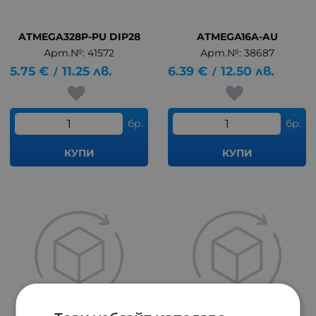
ATMEGA328P-PU DIP28
ATMEGA16A-AU
Арт.№: 41572
Арт.№: 38687
5.75
€
11.25
лв.
6.39
€
12.50
лв.
/
/
бр.
бр.
КУПИ
КУПИ