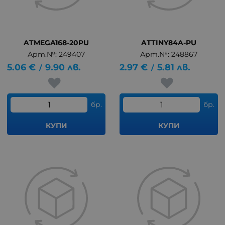
ATMEGA168-20PU
ATTINY84A-PU
Арт.№: 249407
Арт.№: 248867
5.06
€
9.90
лв.
2.97
€
5.81
лв.
/
/
бр.
бр.
КУПИ
КУПИ