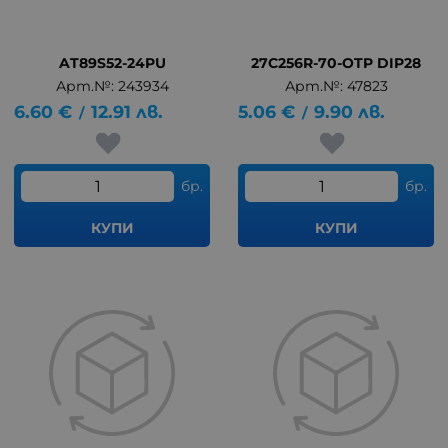
AT89S52-24PU
27C256R-70-OTP DIP28
Арт.№: 243934
Арт.№: 47823
6.60
€
12.91
лв.
5.06
€
9.90
лв.
/
/
бр.
бр.
КУПИ
КУПИ