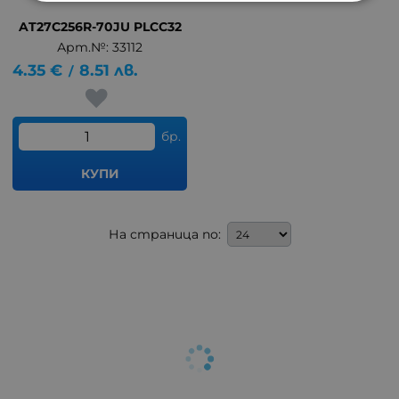
AT27C256R-70JU PLCC32
Арт.№: 33112
4.35
€
8.51
лв.
/
бр.
КУПИ
На страница по: