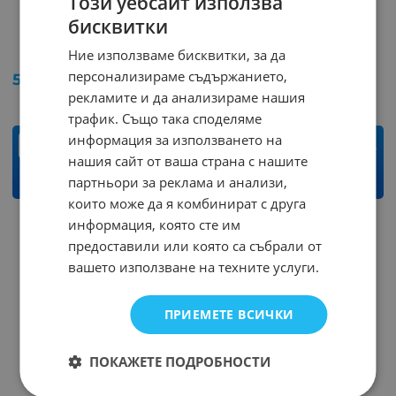
Този уебсайт използва
бисквитки
ATMEGA8L-8PU PDIP28
ATMEGA8A-PU PDIP28
Ние използваме бисквитки, за да
Арт.№: 36626
Арт.№: 35898
персонализираме съдържанието,
5.22
€
10.21
лв.
5.01
€
9.80
лв.
/
/
рекламите и да анализираме нашия
трафик. Също така споделяме
информация за използването на
бр.
бр.
нашия сайт от ваша страна с нашите
партньори за реклама и анализи,
КУПИ
КУПИ
които може да я комбинират с друга
информация, която сте им
предоставили или която са събрали от
вашето използване на техните услуги.
ПРИЕМЕТЕ ВСИЧКИ
ПОКАЖЕТЕ ПОДРОБНОСТИ