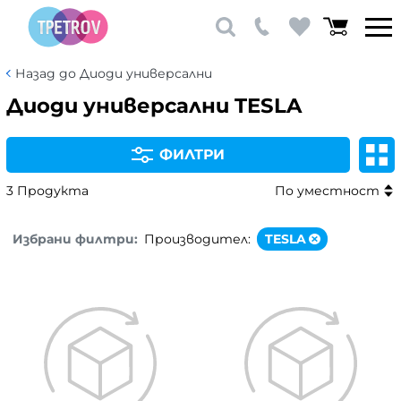
Назад до Диоди универсални
Диоди универсални TESLA
ФИЛТРИ
3 Продукта
По уместност
Избрани филтри:
Производител:
TESLA