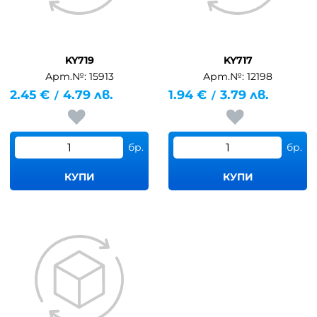
KY719
KY717
Арт.№: 15913
Арт.№: 12198
2.45
€
4.79
лв.
1.94
€
3.79
лв.
/
/
бр.
бр.
КУПИ
КУПИ