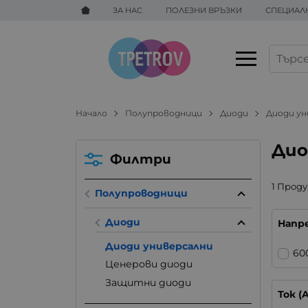
ЗА НАС
ПОЛЕЗНИ ВРЪЗКИ
СПЕЦИАЛ
Начало
Полупроводници
Диоди
Диоди ун
Дио
Филтри
1 Прод
Полупроводници
Диоди
Напре
Диоди универсални
60
Ценерови диоди
Защитни диоди
Ток (A