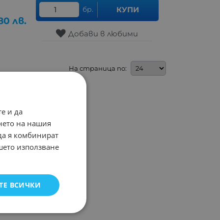
бр.
КУПИ
.80
лв.
Добави в любими
На страница по:
е и да
нето на нашия
 да я комбинират
ашето използване
ТЕ ВСИЧКИ