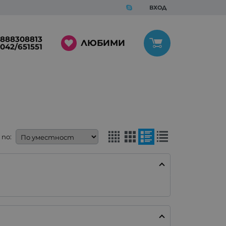
ВХОД
888308813
ЛЮБИМИ
042/651551
по: