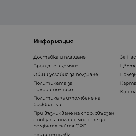
Информация
Доставка и плащане
За Нас
Връщане и замяна
Цвете
Общи условия за ползване
Полез
Политиката за
Карта
поверителност
Конт
Политика за използване на
бисквитки
При възникване на спор, свързан
с покупка онлайн, можете да
ползвате сайта ОРС
Вашите права