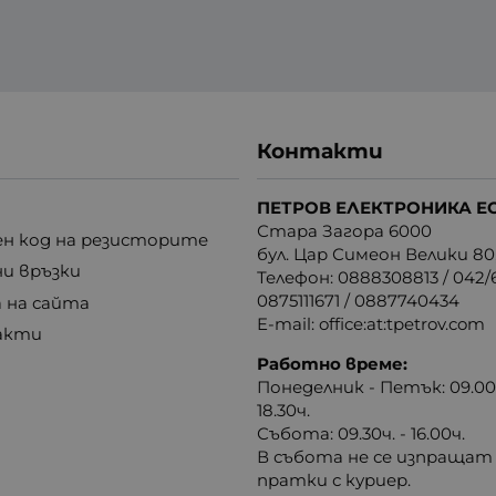
Контакти
ПЕТРОВ ЕЛЕКТРОНИКА Е
Стара Загора 6000
н код на резисторите
бул. Цар Симеон Велики 80
ни връзки
Телефон:
0888308813
/
042/6
0875111671
/
0887740434
 на сайта
E-mail:
office:at:tpetrov.com
акти
Работно време:
Понеделник - Петък: 09.00ч
18.30ч.
Събота: 09.30ч. - 16.00ч.
В събота не се изпращат
пратки с куриер.