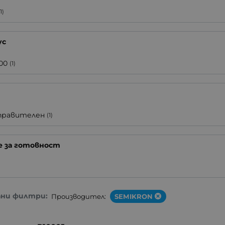
(1)
ус
00
(1)
правителен
(1)
е за готовност
ани филтри:
Производител:
SEMIKRON