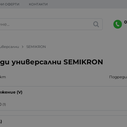
НИ ОФЕРТИ
КОНТАКТИ
0
иверсални
SEMIKRON
ди универсални SEMIKRON
укт
Подреди 
жение (V)
0
(1)
)