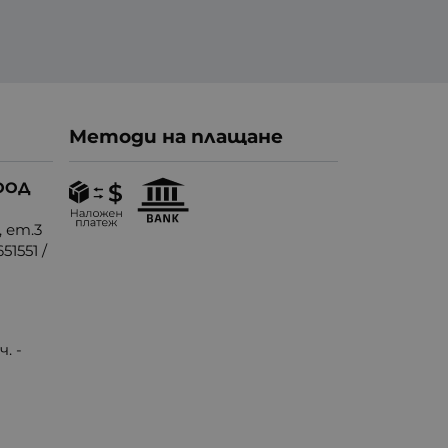
Методи на плащане
ООД
, ет.3
51551
/
. -