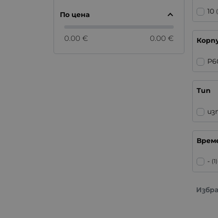
10
По цена
0.00 €
0.00 €
Корп
P6
Тип
из
Врем
-
(1)
Избр