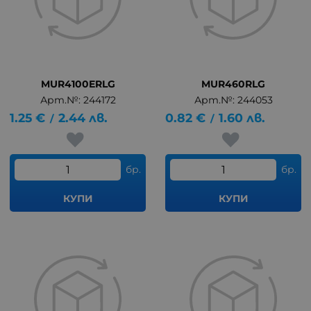
MUR4100ERLG
MUR460RLG
Арт.№: 244172
Арт.№: 244053
1.25
€
2.44
лв.
0.82
€
1.60
лв.
/
/
бр.
бр.
КУПИ
КУПИ