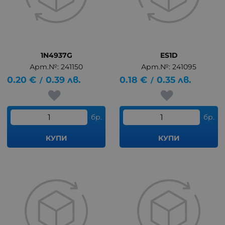
1N4937G
ES1D
Арт.№: 241150
Арт.№: 241095
0.20
€
0.39
лв.
0.18
€
0.35
лв.
/
/
бр.
бр.
КУПИ
КУПИ