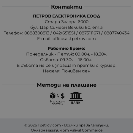
Контакти
ПЕТРОВ ЕЛЕКТРОНИКА ЕООД
Стара Загора 6000
бул. Цар Симеон Велики 80, ет.3
Телефон:
0888308813
/
042/651551
/
0875111671
/
0887740434
E-mail:
office:at:tpetrov.com
Работно време:
Понеделник - Петък: 09.00ч. - 18.30ч.
Събота: 09.30ч. - 16.00ч.
В събота не се изпращат пратки с куриер.
Неделя: Почивен ден
Методи на плащане
© 2026
Tpetrov.com
- Всички права запазени.
Онлайн магазин от
Valival Commerce