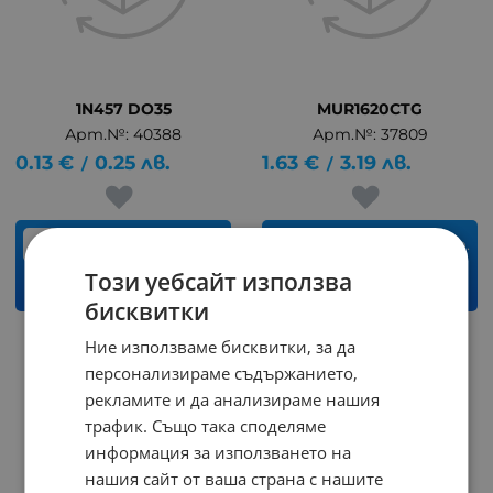
1N457 DO35
MUR1620CTG
Арт.№: 40388
Арт.№: 37809
0.13
€
0.25
лв.
1.63
€
3.19
лв.
/
/
бр.
бр.
Този уебсайт използва
КУПИ
КУПИ
бисквитки
Ние използваме бисквитки, за да
персонализираме съдържанието,
рекламите и да анализираме нашия
трафик. Също така споделяме
информация за използването на
нашия сайт от ваша страна с нашите