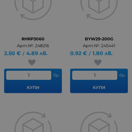
RHRP3060
BYW29-200G
Арт.№: 248216
Арт.№: 245441
2.50
€
4.89
лв.
0.92
€
1.80
лв.
/
/
бр.
бр.
КУПИ
КУПИ