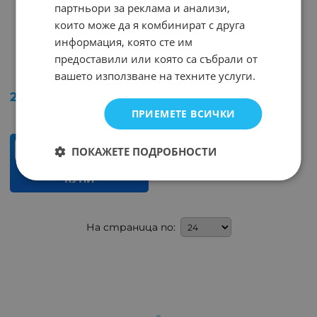
партньори за реклама и анализи,
които може да я комбинират с друга
информация, която сте им
предоставили или която са събрали от
MUR1620CTRG TO220
вашето използване на техните услуги.
Арт.№: 37216
2.51
€
4.91
лв.
/
ПРИЕМЕТЕ ВСИЧКИ
бр.
ПОКАЖЕТЕ ПОДРОБНОСТИ
КУПИ
На страница по: