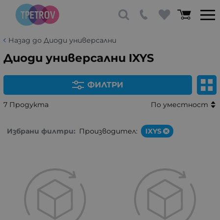
Назад до Диоди универсални
Диоди универсални IXYS
ФИЛТРИ
7 Продукта
По уместност
Избрани филтри:
Производител:
IXYS