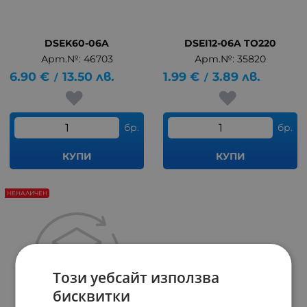
DSEK60-06A
DSEI12-06A TO220
Арт.№: 46703
Арт.№: 35820
6.90
€
13.50
лв.
1.99
€
3.89
лв.
/
/
бр.
бр.
КУПИ
КУПИ
НЕНАЛИЧЕН
Този уебсайт използва
бисквитки