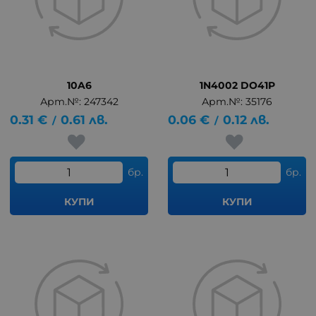
10A6
1N4002 DO41P
Арт.№: 247342
Арт.№: 35176
0.31
€
0.61
лв.
0.06
€
0.12
лв.
/
/
бр.
бр.
КУПИ
КУПИ