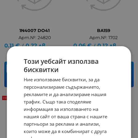
1N4007 DO41
BA159
Арт.№: 24820
Арт.№: 1702
0.11
€
0.22
лв.
0.06
€
0.12
лв.
/
/
Този уебсайт използва
бисквитки
бр.
бр.
Ние използваме бисквитки, за да
КУПИ
КУПИ
персонализираме съдържанието,
рекламите и да анализираме нашия
НЕНАЛИЧЕН
НЕНАЛИЧЕН
трафик. Също така споделяме
информация за използването на
нашия сайт от ваша страна с нашите
партньори за реклама и анализи,
които може да я комбинират с друга