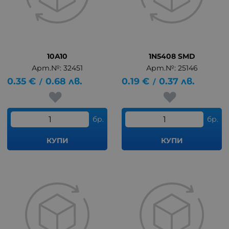
10A10
1N5408 SMD
Арт.№: 32451
Арт.№: 25146
0.35
€
0.68
лв.
0.19
€
0.37
лв.
/
/
бр.
бр.
КУПИ
КУПИ