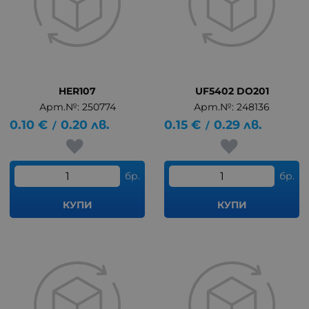
HER107
UF5402 DO201
Арт.№: 250774
Арт.№: 248136
0.10
€
0.20
лв.
0.15
€
0.29
лв.
/
/
бр.
бр.
КУПИ
КУПИ