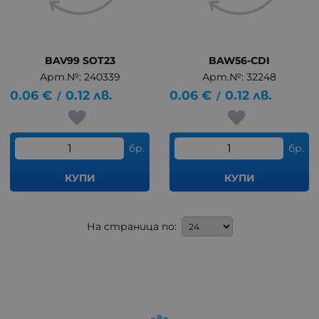
BAV99 SOT23
BAW56-CDI
Арт.№: 240339
Арт.№: 32248
0.06
€
0.12
лв.
0.06
€
0.12
лв.
/
/
бр.
бр.
КУПИ
КУПИ
На страница по: