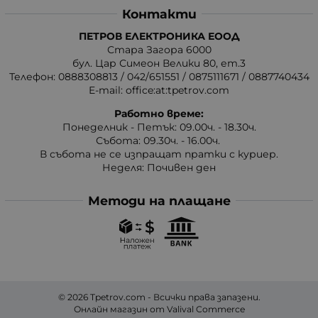
Контакти
ПЕТРОВ ЕЛЕКТРОНИКА ЕООД
Стара Загора 6000
бул. Цар Симеон Велики 80, ет.3
Телефон:
0888308813
/
042/651551
/
0875111671
/
0887740434
E-mail:
office:at:tpetrov.com
Работно време:
Понеделник - Петък: 09.00ч. - 18.30ч.
Събота: 09.30ч. - 16.00ч.
В събота не се изпращат пратки с куриер.
Неделя: Почивен ден
Методи на плащане
© 2026
Tpetrov.com
- Всички права запазени.
Онлайн магазин от
Valival Commerce