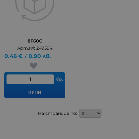
8F60C
Арт.№: 249594
0.46
€
0.90
лв.
/
бр.
КУПИ
На страница по: