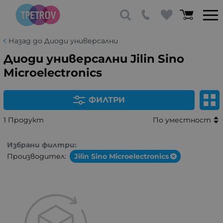
Назад до Диоди универсални
Диоди универсални Jilin Sino
Microelectronics
ФИЛТРИ
1 Продукт
По уместност
Избрани филтри:
Производител:
Jilin Sino Microelectronics