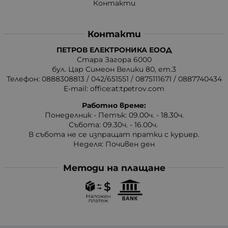
Контакти
Контакти
ПЕТРОВ ЕЛЕКТРОНИКА ЕООД
Стара Загора 6000
бул. Цар Симеон Велики 80, ет.3
Телефон:
0888308813
/
042/651551
/
0875111671
/
0887740434
E-mail:
office:at:tpetrov.com
Работно време:
Понеделник - Петък: 09.00ч. - 18.30ч.
Събота: 09.30ч. - 16.00ч.
В събота не се изпращат пратки с куриер.
Неделя: Почивен ден
Методи на плащане