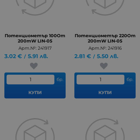
Потенциометър 100Om
Потенциометър 220Om
200mW LIN-05
200mW LIN-05
Арт.№: 241917
Арт.№: 241916
3.02
€
5.91
лв.
2.81
€
5.50
лв.
/
/
бр.
бр.
КУПИ
КУПИ