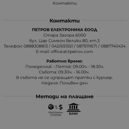
Контакти
Контакти
ПЕТРОВ ЕЛЕКТРОНИКА ЕООД
Стара Загора 6000
бул. Цар Симеон Велики 80, ет.3
Телефон:
0888308813
/
042/651551
/
0875111671
/
0887740434
E-mail:
office:at:tpetrov.com
Работно време:
Понеделник - Петък: 09.00ч. - 18.30ч.
Събота: 09.30ч. - 16.00ч.
В събота не се изпращат пратки с куриер.
Неделя: Почивен ден
Методи на плащане