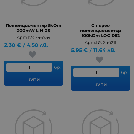
Потенциометър 5kOm
Стерео
200mW LIN-05
потенциометър
100kOm LOG-052
Арт.№: 246759
Арт.№: 246211
2.30
€
4.50
лв.
/
5.95
€
11.64
лв.
/
бр.
бр.
КУПИ
КУПИ