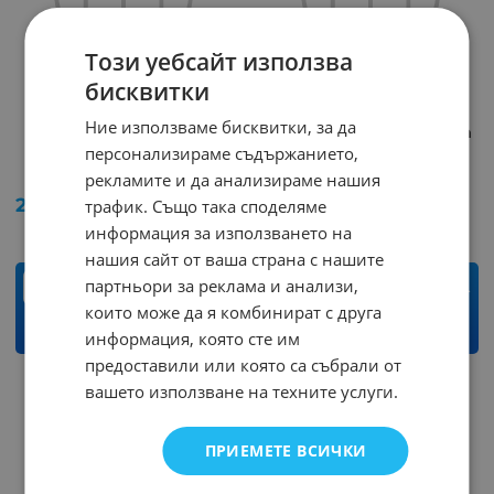
Този уебсайт използва
бисквитки
Ние използваме бисквитки, за да
Потенциометър
Потенциометър 1kOm
500Om 200mW LIN-05
200mW LIN-05
персонализираме съдържанието,
Арт.№: 241915
Арт.№: 39905
рекламите и да анализираме нашия
2.51
€
4.91
лв.
2.45
€
4.79
лв.
трафик. Също така споделяме
/
/
информация за използването на
нашия сайт от ваша страна с нашите
партньори за реклама и анализи,
бр.
бр.
които може да я комбинират с друга
КУПИ
КУПИ
информация, която сте им
предоставили или която са събрали от
вашето използване на техните услуги.
На страница по:
ПРИЕМЕТЕ ВСИЧКИ