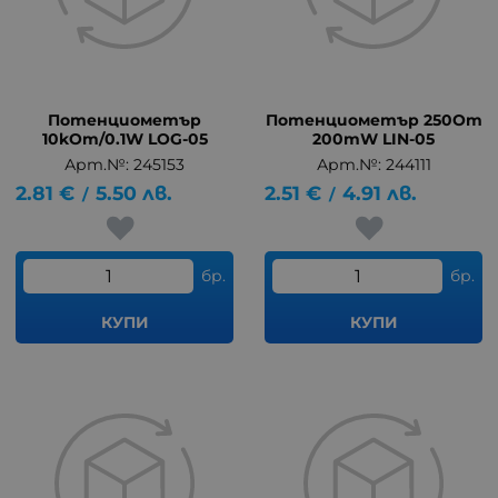
Потенциометър
Потенциометър 250Om
10kOm/0.1W LOG-05
200mW LIN-05
Арт.№: 245153
Арт.№: 244111
2.81
€
5.50
лв.
2.51
€
4.91
лв.
/
/
бр.
бр.
КУПИ
КУПИ