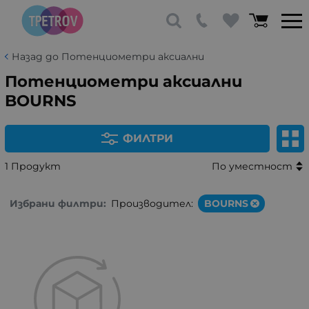
Назад до Потенциометри аксиални
Потенциометри аксиални
BOURNS
ФИЛТРИ
1 Продукт
По уместност
Избрани филтри:
Производител:
BOURNS