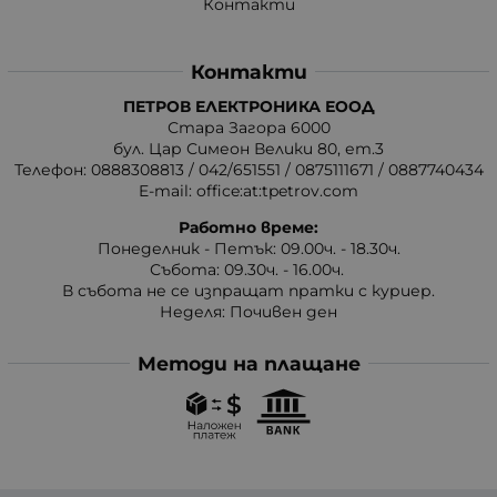
Контакти
Контакти
ПЕТРОВ ЕЛЕКТРОНИКА ЕООД
Стара Загора 6000
бул. Цар Симеон Велики 80, ет.3
Телефон:
0888308813
/
042/651551
/
0875111671
/
0887740434
E-mail:
office:at:tpetrov.com
Работно време:
Понеделник - Петък: 09.00ч. - 18.30ч.
Събота: 09.30ч. - 16.00ч.
В събота не се изпращат пратки с куриер.
Неделя: Почивен ден
Методи на плащане