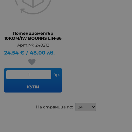
Потенциометър
10KOM/1W BOURNS LIN-36
Арт.№: 240212
24.54
€
48.00
лв.
/
бр.
КУПИ
На страница по: