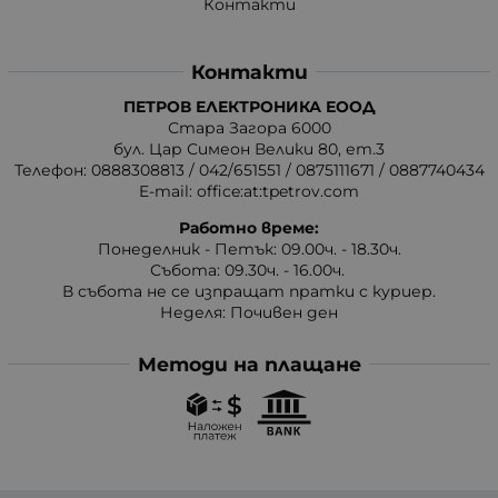
Контакти
Контакти
ПЕТРОВ ЕЛЕКТРОНИКА ЕООД
Стара Загора 6000
бул. Цар Симеон Велики 80, ет.3
Телефон:
0888308813
/
042/651551
/
0875111671
/
0887740434
E-mail:
office:at:tpetrov.com
Работно време:
Понеделник - Петък: 09.00ч. - 18.30ч.
Събота: 09.30ч. - 16.00ч.
В събота не се изпращат пратки с куриер.
Неделя: Почивен ден
Методи на плащане