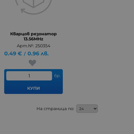
Кварцов резонатор
13.56MHz
Арт.№: 250354
0.49
€
0.96
лв.
/
бр.
КУПИ
На страница по: