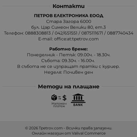
Контакти
ПЕТРОВ ЕЛЕКТРОНИКА ЕООД
Стара Загора 6000
бул. Цар Симеон Велики 80, ет.3
Телефон:
0888308813
/
042/651551
/
0875111671
/
0887740434
E-mail:
office:at:tpetrov.com
Работно време:
Понеделник - Петък: 09.00ч. - 18.30ч.
Събота: 09.30ч. - 16.00ч.
В събота не се изпращат пратки с куриер.
Неделя: Почивен ден
Методи на плащане
© 2026
Tpetrov.com
- Всички права запазени.
Онлайн магазин от
Valival Commerce