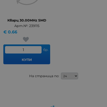
Кварц 30.00MHz SMD
Арт.№: 239115
€
0.66
бр.
КУПИ
На страница по: