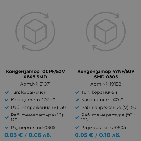
Кондензатор 100PF/50V
Кондензатор 47NF/50V
0805 SMD
SMD 0805
Арт.№: 31071
Арт.№: 19158
Тип: керамичен
Тип: керамичен
Капацитет: 100pF
Капацитет: 47nF
Раб. напрежение (V): 50
Раб. напрежение (V): 50
Раб. темература (°C):
Раб. темература (°C):
125
125
Размери: smd-0805
Размери: smd-0805
0.03
€
0.06
лв.
0.05
€
0.10
лв.
/
/