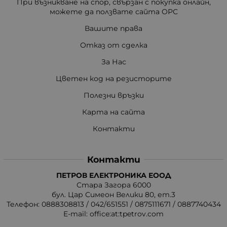
При възникване на спор, свързан с покупка онлайн,
можете да ползвате сайта ОРС
Вашите права
Отказ от сделка
За Нас
Цветен код на резисторите
Полезни връзки
Карта на сайта
Контакти
Контакти
ПЕТРОВ ЕЛЕКТРОНИКА ЕООД
Стара Загора 6000
бул. Цар Симеон Велики 80, ет.3
Телефон:
0888308813
/
042/651551
/
0875111671
/
0887740434
E-mail:
office:at:tpetrov.com