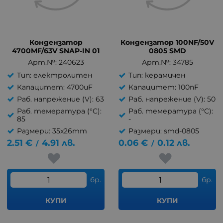
Кондензатор
Кондензатор 100NF/50V
4700MF/63V SNAP-IN 01
0805 SMD
Арт.№: 240623
Арт.№: 34785
Тип: електролитен
Тип: керамичен
Капацитет: 4700uF
Капацитет: 100nF
Раб. напрежение (V): 63
Раб. напрежение (V): 50
Раб. темература (°C):
Раб. темература (°C):
85
-
Размери: 35x26mm
Размери: smd-0805
2.51
€
4.91
лв.
0.06
€
0.12
лв.
/
/
бр.
бр.
КУПИ
КУПИ