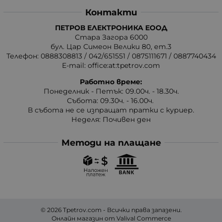
Контакти
ПЕТРОВ ЕЛЕКТРОНИКА ЕООД
Стара Загора 6000
бул. Цар Симеон Велики 80, ет.3
Телефон:
0888308813
/
042/651551
/
0875111671
/
0887740434
E-mail:
office:at:tpetrov.com
Работно време:
Понеделник - Петък: 09.00ч. - 18.30ч.
Събота: 09.30ч. - 16.00ч.
В събота не се изпращат пратки с куриер.
Неделя: Почивен ден
Методи на плащане
© 2026
Tpetrov.com
- Всички права запазени.
Онлайн магазин от
Valival Commerce