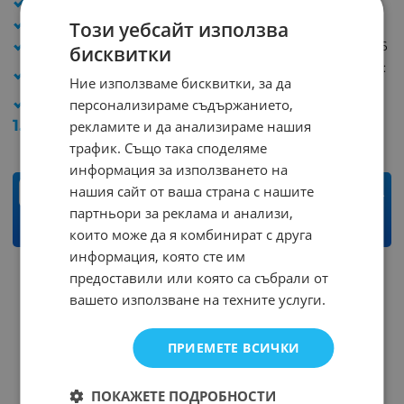
Тип: полимерен
Тип: полимерен
Капацитет: 470uF
Капацитет: 330uF
Този уебсайт използва
Раб. напрежение (V): 16
Раб. напрежение (V): 16
бисквитки
Раб. темература (°C):
Раб. темература (°C):
Ние използваме бисквитки, за да
105
105
персонализираме съдържанието,
Размери: 10x12.5mm
Размери: 8x8mm
1.02
€
1.99
лв.
1.12
€
2.19
лв.
рекламите и да анализираме нашия
/
/
трафик. Също така споделяме
информация за използването на
нашия сайт от ваша страна с нашите
бр.
бр.
партньори за реклама и анализи,
КУПИ
КУПИ
които може да я комбинират с друга
информация, която сте им
предоставили или която са събрали от
На страница по:
вашето използване на техните услуги.
ПРИЕМЕТЕ ВСИЧКИ
ПОКАЖЕТЕ ПОДРОБНОСТИ