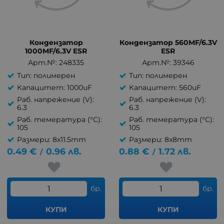
Кондензатор
Кондензатор 560MF/6.3V
1000MF/6.3V ESR
ESR
Арт.№: 248335
Арт.№: 39346
Тип: полимерен
Тип: полимерен
Капацитет: 1000uF
Капацитет: 560uF
Раб. напрежение (V):
Раб. напрежение (V):
6.3
6.3
Раб. темература (°C):
Раб. темература (°C):
105
105
Размери: 8x11.5mm
Размери: 8x8mm
0.49
€
0.96
лв.
0.88
€
1.72
лв.
/
/
бр.
бр.
КУПИ
КУПИ