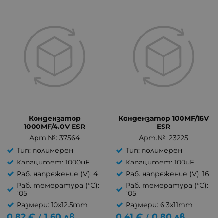
Кондензатор
Кондензатор 100MF/16V
1000MF/4.0V ESR
ESR
Арт.№: 37564
Арт.№: 23225
Тип: полимерен
Тип: полимерен
Капацитет: 1000uF
Капацитет: 100uF
Раб. напрежение (V): 4
Раб. напрежение (V): 16
Раб. темература (°C):
Раб. темература (°C):
105
105
Размери: 10x12.5mm
Размери: 6.3x11mm
0.82
€
1.60
лв.
0.41
€
0.80
лв.
/
/