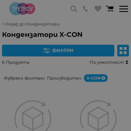
Назад до Кондензатори
Кондензатори X-CON
ФИЛТРИ
6 Продукта
По уместност
Избрани филтри:
Производител:
X-CON