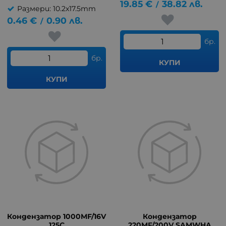
19.85
€
38.82
лв.
/
Размери: 10.2x17.5mm
0.46
€
0.90
лв.
/
бр.
бр.
КУПИ
КУПИ
Кондензатор 1000MF/16V
Кондензатор
125C
220MF/200V SAMWHA