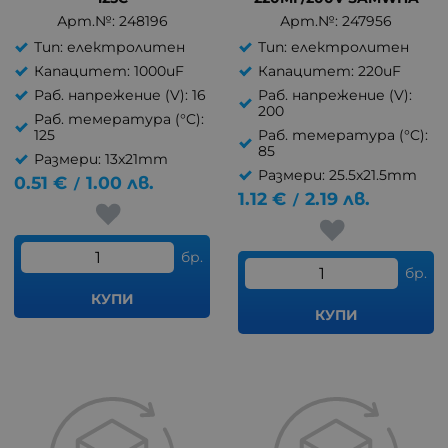
Арт.№: 248196
Арт.№: 247956
Тип: електролитен
Тип: електролитен
Капацитет: 1000uF
Капацитет: 220uF
Раб. напрежение (V): 16
Раб. напрежение (V):
200
Раб. темература (°C):
125
Раб. темература (°C):
85
Размери: 13x21mm
Размери: 25.5x21.5mm
0.51
€
1.00
лв.
/
1.12
€
2.19
лв.
/
бр.
бр.
КУПИ
КУПИ