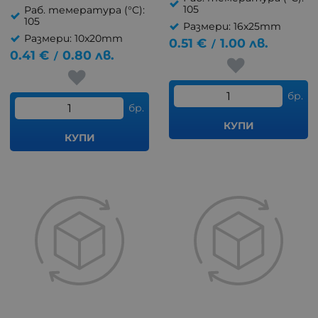
105
Раб. темература (°C):
105
Размери: 16x25mm
Размери: 10x20mm
0.51
€
1.00
лв.
/
0.41
€
0.80
лв.
/
бр.
бр.
КУПИ
КУПИ