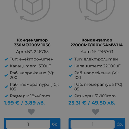
Кондензатор
Кондензатор
330MF/200V 105C
22000MF/100V SAMWHA
Арт.№: 246765
Арт.№: 246703
Тип: електролитен
Тип: електролитен
Капацитет: 330uF
Капацитет: 22000uF
Раб. напрежение (V):
Раб. напрежение (V):
200
100
Раб. темература (°C):
Раб. темература (°C):
105
85
Размери: 18x40mm
Размери: 51x100mm
1.99
€
3.89
лв.
25.31
€
49.50
лв.
/
/
бр.
бр.