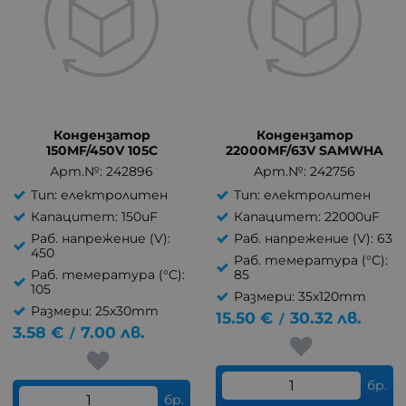
Кондензатор
Кондензатор
150MF/450V 105C
22000MF/63V SAMWHA
Арт.№: 242896
Арт.№: 242756
Тип: електролитен
Тип: електролитен
Капацитет: 150uF
Капацитет: 22000uF
Раб. напрежение (V):
Раб. напрежение (V): 63
450
Раб. темература (°C):
Раб. темература (°C):
85
105
Размери: 35x120mm
Размери: 25x30mm
15.50
€
30.32
лв.
/
3.58
€
7.00
лв.
/
бр.
бр.