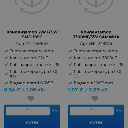
Кондензатор 22MF/35V
Кондензатор
SMD 105C
3300MF/35V SAMWHA
Арт.№: 249667
Арт.№: 249275
Тип: електролитен
Тип: електролитен
Капацитет: 22uF
Капацитет: 3300uF
Раб. напрежение (V): 35
Раб. напрежение (V): 35
Раб. темература (°C):
Раб. темература (°C):
105
85
Размери: smd-6.3x5.3
Размери: 16x35mm
0.54
€
1.06
лв.
1.07
€
2.09
лв.
/
/
бр.
бр.
КУПИ
КУПИ