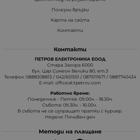
Полезни връзки
Карта на сайта
Контакти
Контакти
ПЕТРОВ ЕЛЕКТРОНИКА ЕООД
Стара Загора 6000
бул. Цар Симеон Велики 80, ет.3
Телефон:
0888308813
/
042/651551
/
0875111671
/
0887740434
E-mail:
office:at:tpetrov.com
Работно време:
Понеделник - Петък: 09.00ч. - 18.30ч.
Събота: 09.30ч. - 16.00ч.
В събота не се изпращат пратки с куриер.
Неделя: Почивен ден
Методи на плащане