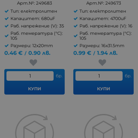
Арт.№: 249683
Арт.№: 249673
Тип: електролитен
Тип: електролитен
Капацитет: 680uF
Капацитет: 4700uF
Раб. напрежение (V): 35
Раб. напрежение (V): 16
Раб. темература (°C):
Раб. темература (°C):
105
105
Размери: 12x20mm
Размери: 16x31.5mm
0.46
€
0.90
лв.
0.99
€
1.94
лв.
/
/
бр.
бр.
КУПИ
КУПИ