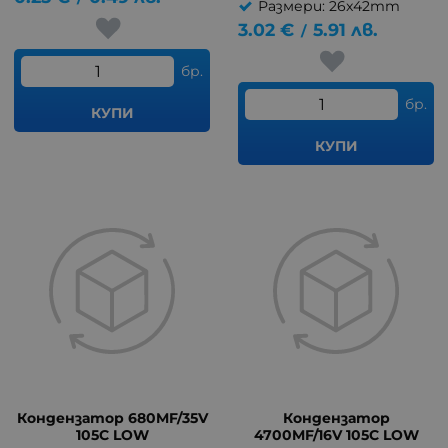
Размери: 26x42mm
3.02
€
5.91
лв.
/
бр.
бр.
КУПИ
КУПИ
Кондензатор 680MF/35V
Кондензатор
105C LOW
4700MF/16V 105C LOW