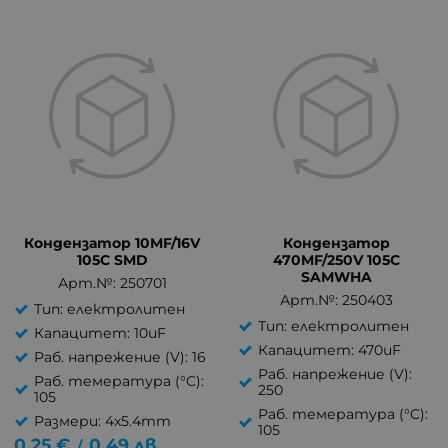
Кондензатор 10MF/16V
Кондензатор
105C SMD
470MF/250V 105C
SAMWHA
Арт.№: 250701
Арт.№: 250403
Тип: електролитен
Тип: електролитен
Капацитет: 10uF
Капацитет: 470uF
Раб. напрежение (V): 16
Раб. напрежение (V):
Раб. темература (°C):
250
105
Раб. темература (°C):
Размери: 4x5.4mm
105
0.25
€
0.49
лв.
/