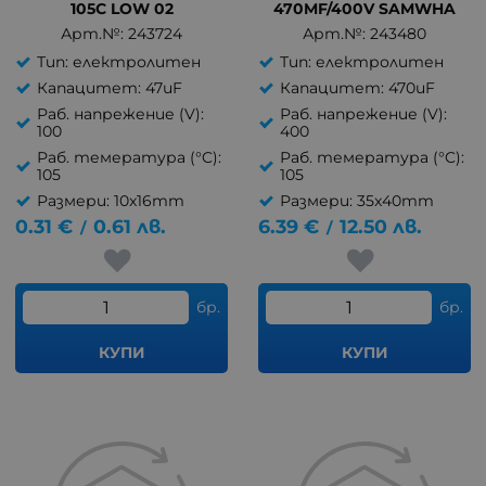
105C LOW 02
470MF/400V SAMWHA
Арт.№: 243724
Арт.№: 243480
Тип: електролитен
Тип: електролитен
Капацитет: 47uF
Капацитет: 470uF
Раб. напрежение (V):
Раб. напрежение (V):
100
400
Раб. темература (°C):
Раб. темература (°C):
105
105
Размери: 10x16mm
Размери: 35x40mm
0.31
€
0.61
лв.
6.39
€
12.50
лв.
/
/
бр.
бр.
КУПИ
КУПИ