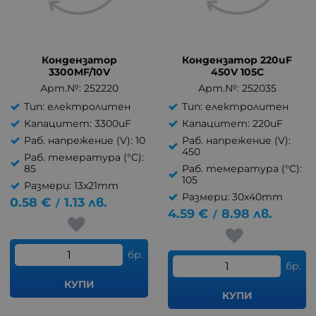
Кондензатор
Кондензатор 220uF
3300MF/10V
450V 105C
Арт.№: 252220
Арт.№: 252035
Тип: електролитен
Тип: електролитен
Капацитет: 3300uF
Капацитет: 220uF
Раб. напрежение (V): 10
Раб. напрежение (V):
450
Раб. темература (°C):
85
Раб. темература (°C):
105
Размери: 13x21mm
Размери: 30x40mm
0.58
€
1.13
лв.
/
4.59
€
8.98
лв.
/
бр.
бр.
КУПИ
КУПИ