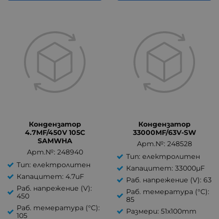
Кондензатор
Кондензатор
4.7MF/450V 105C
33000MF/63V-SW
SAMWHA
Арт.№: 248528
Арт.№: 248940
Тип: електролитен
Тип: електролитен
Капацитет: 33000µF
Капацитет: 4.7uF
Раб. напрежение (V): 63
Раб. напрежение (V):
Раб. темература (°C):
450
85
Раб. темература (°C):
Размери: 51x100mm
105