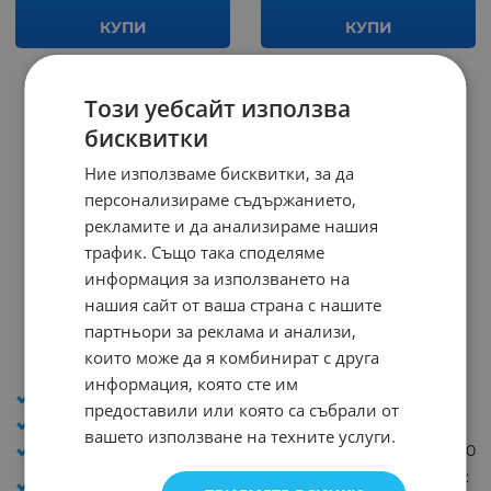
КУПИ
КУПИ
Този уебсайт използва
бисквитки
Ние използваме бисквитки, за да
персонализираме съдържанието,
рекламите и да анализираме нашия
трафик. Също така споделяме
информация за използването на
нашия сайт от ваша страна с нашите
Кондензатор
Кондензатор
партньори за реклама и анализи,
3300MF/10V 105C LOW
4700MF/80V
които може да я комбинират с друга
Арт.№: 246467
Арт.№: 245366
информация, която сте им
Тип: електролитен
Тип: електролитен
предоставили или която са събрали от
Капацитет: 3300uF
Капацитет: 4700uF
вашето използване на техните услуги.
Раб. напрежение (V): 10
Раб. напрежение (V): 80
Раб. темература (°C):
Раб. темература (°C):