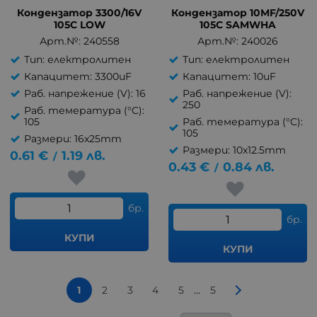
Кондензатор 3300/16V
Кондензатор 10MF/250V
105C LOW
105C SAMWHA
Арт.№: 240558
Арт.№: 240026
Тип: електролитен
Тип: електролитен
Капацитет: 3300uF
Капацитет: 10uF
Раб. напрежение (V): 16
Раб. напрежение (V):
250
Раб. темература (°C):
105
Раб. темература (°C):
105
Размери: 16x25mm
Размери: 10x12.5mm
0.61
€
1.19
лв.
/
0.43
€
0.84
лв.
/
бр.
бр.
КУПИ
КУПИ
...
1
2
3
4
5
5