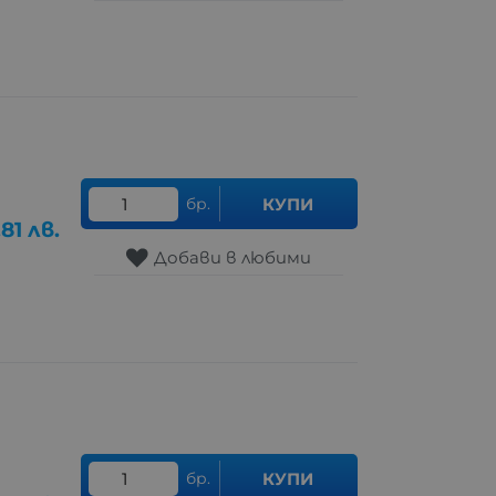
бр.
КУПИ
.81
лв.
Добави в любими
бр.
КУПИ