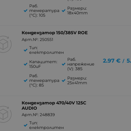
Раб.
Размери:
темература
18x40mm
(°C): 105
Кондензатор 150/385V ROE
Арт.№: 250551
Тип:
електролитен
Раб.
2.97
€
5
/
Капацитет:
напрежение
150uF
(V): 385
Раб.
Размери:
темература
25x41mm
(°C): 85
Кондензатор 470/40V 125C
AUDIO
Арт.№: 248839
Тип:
електролитен