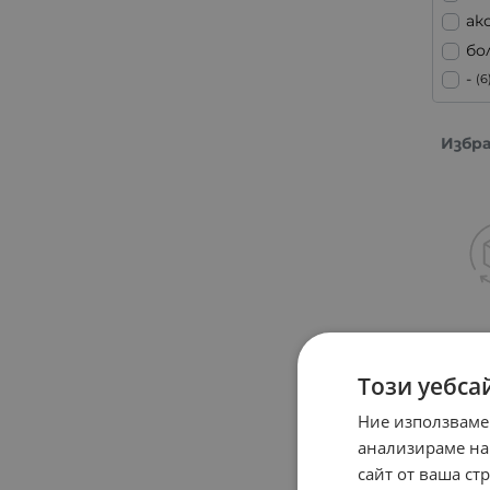
ак
бо
-
(6
Избр
Този уебса
Ние използваме
анализираме на
сайт от ваша ст