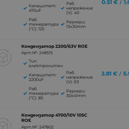
0.51
€
1
/
Раб.
Капацитет:
напрежение
470uF
(V): 40
Раб.
Размери:
темература
13x30mm
(°C): 125
Кондензатор 2200/63V ROE
Арт.№: 248515
Тип:
електролитен
Раб.
2.81
€
5.
/
Капацитет:
напрежение
2200uF
(V): 63
Раб.
Размери:
темература
30x41mm
(°C): 85
Кондензатор 4700/10V 105C
ROE
Арт.№: 247802