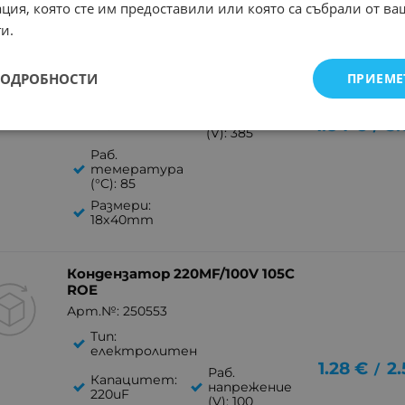
ция, която сте им предоставили или която са събрали от в
Кондензатор 47MF/385V ROE
и.
Арт.№: 250554
Тип:
ПОДРОБНОСТИ
ПРИЕМЕ
електролитен
Раб.
Капацитет:
напрежение
1.84
€
3.
47uF
/
(V): 385
Раб.
темература
(°C): 85
Размери:
18x40mm
Кондензатор 220MF/100V 105C
ROE
Арт.№: 250553
Тип:
електролитен
1.28
€
2.
/
Раб.
Капацитет:
напрежение
220uF
(V): 100