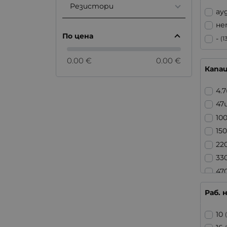
Резистори
ау
не
По цена
-
(1
0.00 €
0.00 €
Капа
4.
47
10
15
22
33
47
68
Раб. 
10
22
10
33