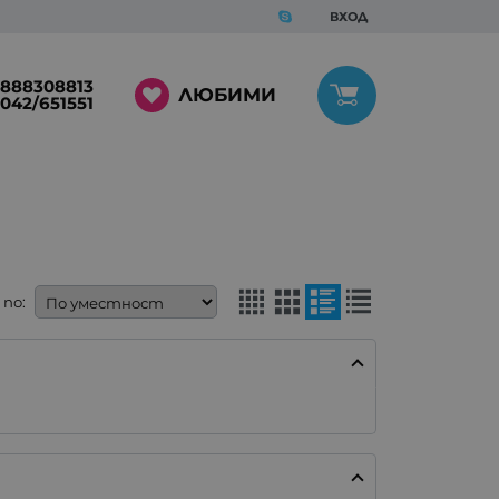
ВХОД
888308813
ЛЮБИМИ
042/651551
по: