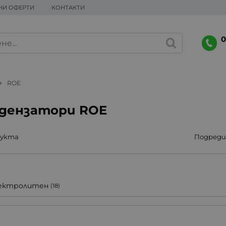
НИ ОФЕРТИ
КОНТАКТИ
0
ROE
дензатори ROE
дукта
Подреди 
ектролитен
(18)