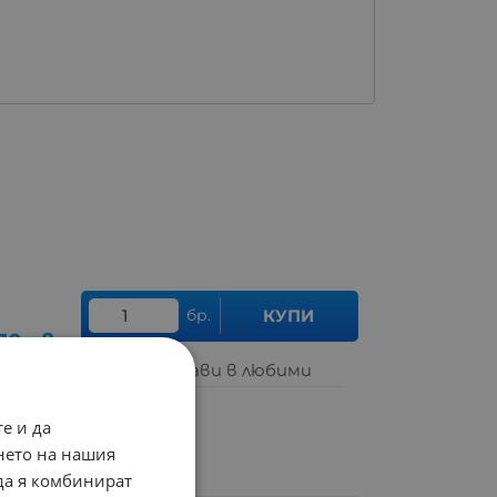
бр.
КУПИ
70
лв.
Добави в любими
е и да
нето на нашия
 да я комбинират