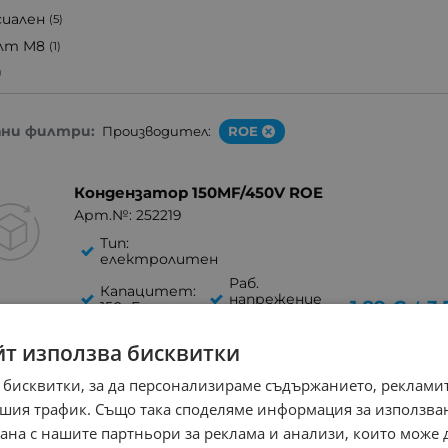
сиален
(5)
лт M8
(1)
)
ани филтри:
Производител:
ROE
Кондензатор 150MF/450V ROE
Арт.№: 252219
Тип:
електролитен
Раб.
Капацитет:
напрежение
1.89
€
3.
150uF
/
(V): 450
Раб.
йт използва бисквитки
темература
(°C): 85
 бисквитки, за да персонализираме съдържанието, рекламит
Размери:
шия трафик. Също така споделяме информация за използва
30x41mm
рана с нашите партньори за реклама и анализи, които може