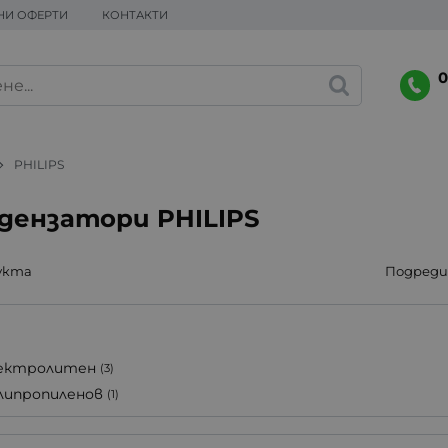
НИ ОФЕРТИ
КОНТАКТИ
0
PHILIPS
дензатори PHILIPS
укта
Подреди 
ектролитен
(3)
липропиленов
(1)