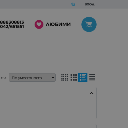
ВХОД
888308813
ЛЮБИМИ
042/651551
по: