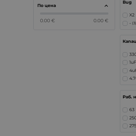
Вид
По цена
X2
0.00 €
0.00 €
-
(3
Капа
33
1u
4u
4.
Раб. 
63
25
27