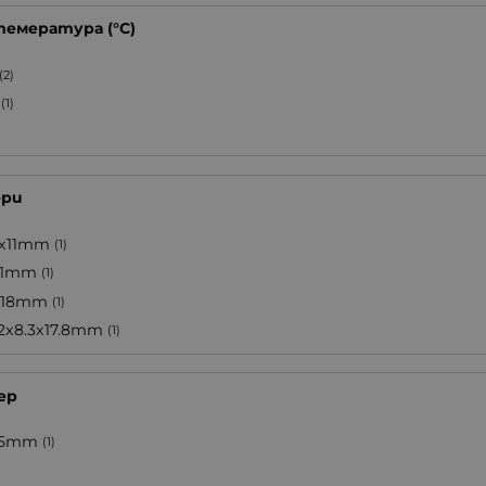
темература (°C)
(2)
(1)
ери
5x11mm
(1)
11mm
(1)
x18mm
(1)
.2x8.3x17.8mm
(1)
ер
.5mm
(1)
)