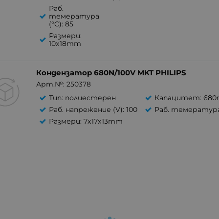
Раб.
темература
(°C): 85
Размери:
10x18mm
Кондензатор 680N/100V MKT PHILIPS
Арт.№: 250378
Тип: полиестерен
Капацитет: 680
Раб. напрежение (V): 100
Раб. темература 
Размери: 7x17x13mm