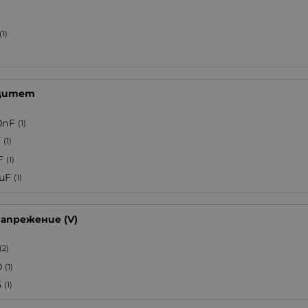
(1)
)
цитет
0nF
(1)
F
(1)
F
(1)
7uF
(1)
напрежение (V)
(2)
0
(1)
5
(1)