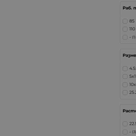
Раб. 
85
110
-
(1)
Разм
4.
5x
10
25
Раст
22
-
(3