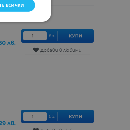
ТЕ ВСИЧКИ
бр.
КУПИ
50
лв.
Добави в любими
бр.
КУПИ
29
лв.