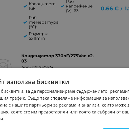
Раб.
Капацитет:
напрежение
0.66
€
1
1uF
/
(V): 63
Раб.
темература
(°C): -
Размери:
5x11mm
Кондензатор 330nF/275Vac x2-
03
Арт.№: 250674
Тип:
йт използва бисквитки
полипропиленов
Раб.
Капацитет:
 бисквитки, за да персонализираме съдържанието, рекламит
0.51
€
1
/
напрежение
330nF
(V): 275
шия трафик. Също така споделяме информация за използва
Раб.
рана с нашите партньори за реклама и анализи, които може
темература
ция, която сте им предоставили или която са събрали от в
(°C): 110
и.
Размери:
25.2x8.3x17.8mm