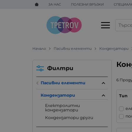
ЗА НАС
ПОЛЕЗНИ ВРЪЗКИ
СПЕЦИАЛ
Начало
Пасивни елементи
Кондензатори
Кон
Филтри
6 Прод
Пасивни елементи
Кондензатори
Тип
Електролитни
ел
кондензатори
по
Кондензатори други