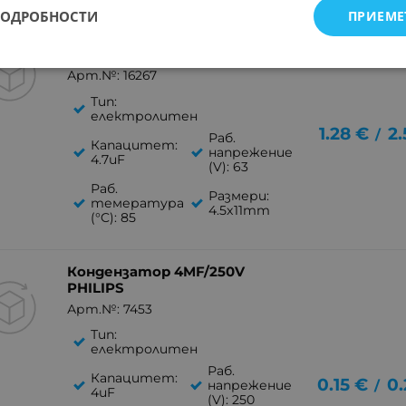
ПОДРОБНОСТИ
ПРИЕМЕ
Кондензатор 4.7MF/63VA
AXIAL
Арт.№: 16267
Тип:
електролитен
1.28
€
2.
/
Раб.
Капацитет:
напрежение
4.7uF
(V): 63
Раб.
Размери:
темература
4.5x11mm
(°C): 85
Кондензатор 4MF/250V
PHILIPS
Арт.№: 7453
Тип:
електролитен
Раб.
Капацитет:
0.15
€
0.
/
напрежение
4uF
(V): 250