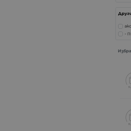
Друг
ак
-
(1)
Избр