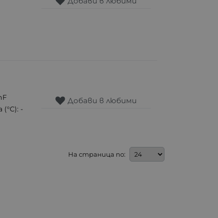
Добави в любими
nF
Добави в любими
(°C): -
На страница по: