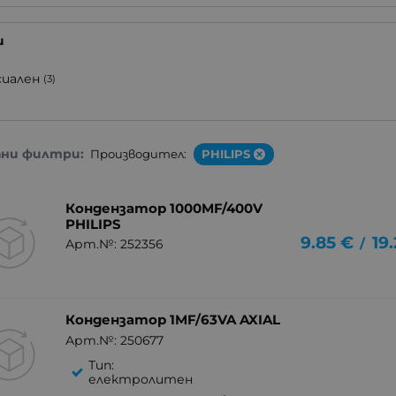
и
сиален
(3)
ани филтри:
Производител:
PHILIPS
Кондензатор 1000MF/400V
PHILIPS
9.85
€
19
/
Арт.№: 252356
Кондензатор 1MF/63VA AXIAL
Арт.№: 250677
Тип:
електролитен