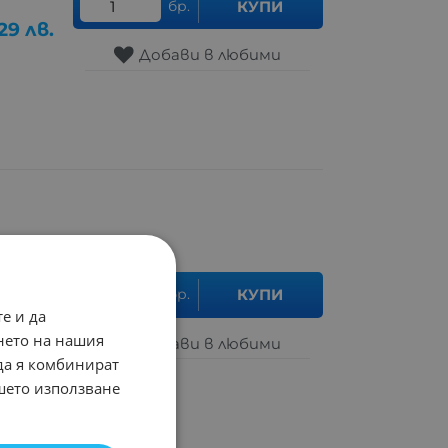
бр.
КУПИ
.29
лв.
Добави в любими
бр.
КУПИ
е и да
.00
лв.
нето на нашия
Добави в любими
 да я комбинират
ашето използване