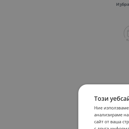
Избр
Този уебса
Ние използваме
анализираме на
сайт от ваша ст
с друга информа