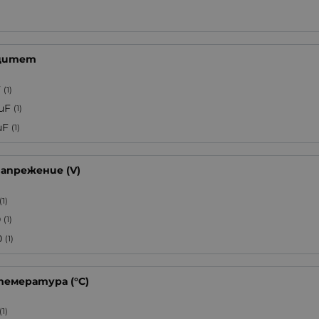
)
цитет
F
(1)
2uF
(1)
uF
(1)
напрежение (V)
(1)
0
(1)
0
(1)
темература (°C)
(1)