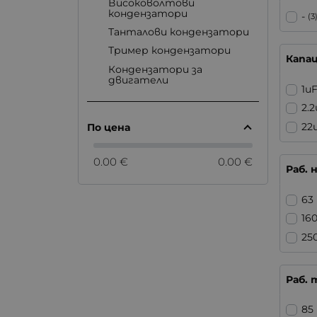
Високоволтови
кондензатори
-
(3
Танталови кондензатори
Тример кондензатори
Капа
Кондензатори за
двигатели
1u
2.
22
По цена
0.00 €
0.00 €
Раб. 
63
16
25
Раб. 
85