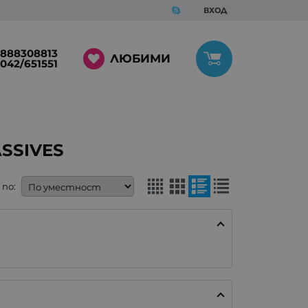
ВХОД
888308813
ЛЮБИМИ
042/651551
SSIVES
по: