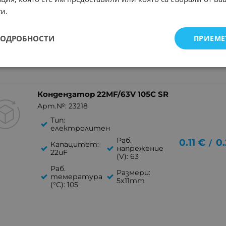
Капацитет:
напрежение
0.09
€
0
и.
1uF
/
(V): 160
Раб.
темература
ПОДРОБНОСТИ
ПРИЕМЕ
(°C): 85
Размери:
6.3x11mm
Кондензатор 22MF/63V 105C SR
Арт.№: 23218
Тип:
електролитен
Раб.
0.11
€
0.
/
Капацитет:
напрежение
22uF
(V): 63
Раб.
Размери:
темература
5x11mm
(°C): 105