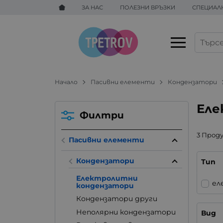
ЗА НАС
ПОЛЕЗНИ ВРЪЗКИ
СПЕЦИАЛ
Начало
Пасивни елементи
Кондензатори
Еле
Филтри
3 Прод
Пасивни елементи
Кондензатори
Тип
Електролитни
ел
кондензатори
Кондензатори други
Неполярни кондензатори
Вид