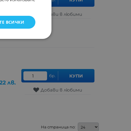
.18
лв.
Добави в любими
ТЕ ВСИЧКИ
бр.
КУПИ
22
лв.
Добави в любими
На страница по: