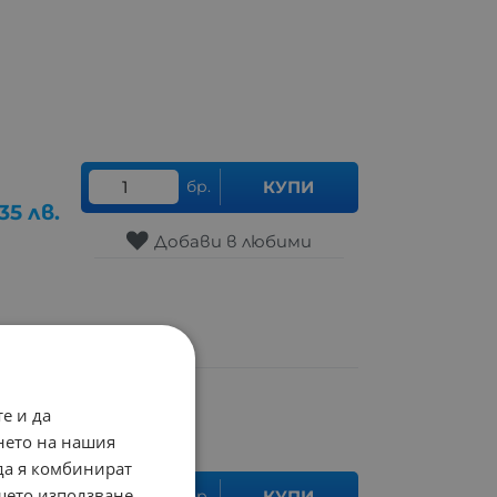
бр.
КУПИ
35
лв.
Добави в любими
е и да
нето на нашия
 да я комбинират
ашето използване
бр.
КУПИ