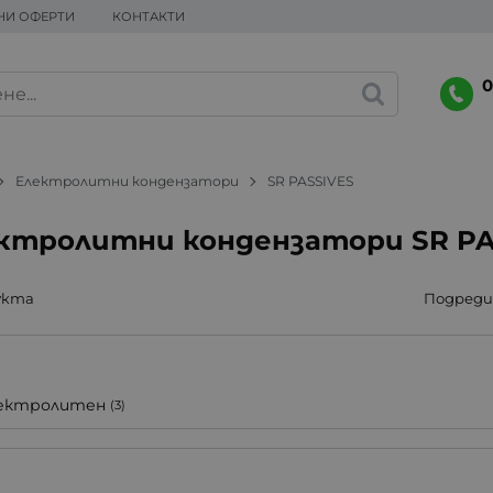
НИ ОФЕРТИ
КОНТАКТИ
0
Електролитни кондензатори
SR PASSIVES
ктролитни кондензатори SR PA
укта
Подреди 
ектролитен
(3)