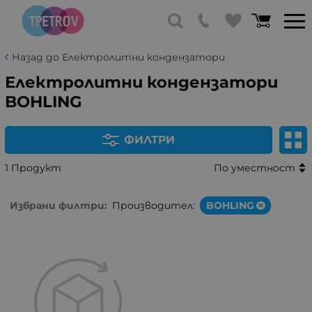
Назад до Електролитни кондензатори
Електролитни кондензатори
BOHLING
ФИЛТРИ
1 Продукт
По уместност
Избрани филтри:
Производител:
BOHLING