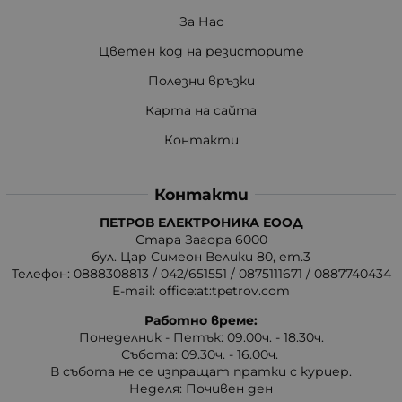
За Нас
Цветен код на резисторите
Полезни връзки
Карта на сайта
Контакти
Контакти
ПЕТРОВ ЕЛЕКТРОНИКА ЕООД
Стара Загора 6000
бул. Цар Симеон Велики 80, ет.3
Телефон:
0888308813
/
042/651551
/
0875111671
/
0887740434
E-mail:
office:at:tpetrov.com
Работно време:
Понеделник - Петък: 09.00ч. - 18.30ч.
Събота: 09.30ч. - 16.00ч.
В събота не се изпращат пратки с куриер.
Неделя: Почивен ден