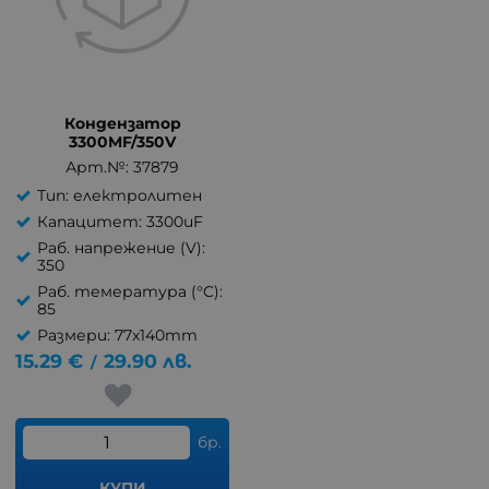
Кондензатор
3300MF/350V
Арт.№: 37879
Тип: електролитен
Капацитет: 3300uF
Раб. напрежение (V):
350
Раб. темература (°C):
85
Размери: 77x140mm
15.29
€
29.90
лв.
/
бр.
КУПИ