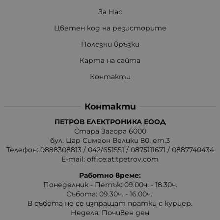
За Нас
Цветен код на резисторите
Полезни връзки
Карта на сайта
Контакти
Контакти
ПЕТРОВ ЕЛЕКТРОНИКА ЕООД
Стара Загора 6000
бул. Цар Симеон Велики 80, ет.3
Телефон:
0888308813
/
042/651551
/
0875111671
/
0887740434
E-mail:
office:at:tpetrov.com
Работно време:
Понеделник - Петък: 09.00ч. - 18.30ч.
Събота: 09.30ч. - 16.00ч.
В събота не се изпращат пратки с куриер.
Неделя: Почивен ден