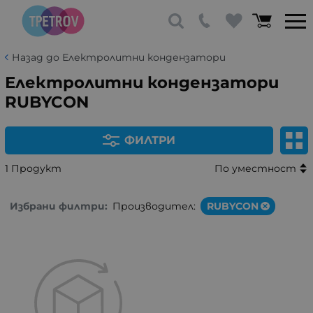
Назад до Електролитни кондензатори
Електролитни кондензатори
RUBYCON
ФИЛТРИ
1 Продукт
По уместност
Избрани филтри:
Производител:
RUBYCON