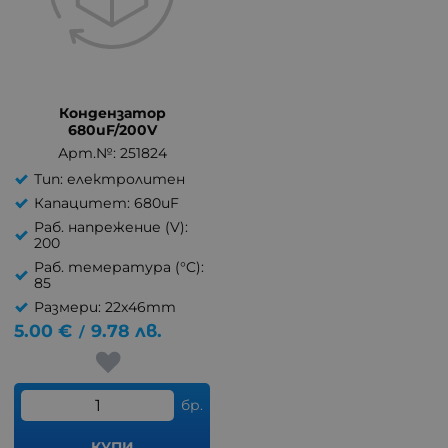
Кондензатор
680uF/200V
Арт.№: 251824
Тип: електролитен
Капацитет: 680uF
Раб. напрежение (V):
200
Раб. темература (°C):
85
Размери: 22x46mm
5.00
€
9.78
лв.
/
бр.
КУПИ