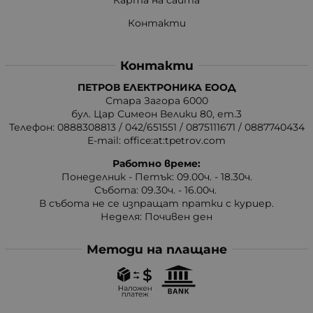
Контакти
Контакти
ПЕТРОВ ЕЛЕКТРОНИКА ЕООД
Стара Загора 6000
бул. Цар Симеон Велики 80, ет.3
Телефон:
0888308813
/
042/651551
/
0875111671
/
0887740434
E-mail:
office:at:tpetrov.com
Работно време:
Понеделник - Петък: 09.00ч. - 18.30ч.
Събота: 09.30ч. - 16.00ч.
В събота не се изпращат пратки с куриер.
Неделя: Почивен ден
Методи на плащане