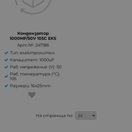
Кондензатор
1000MF/50V 105C EKS
Арт.№: 247186
Тип: електролитен
Капацитет: 1000uF
Раб. напрежение (V): 50
Раб. темература (°C):
105
Размери: 16x25mm
На страница по: