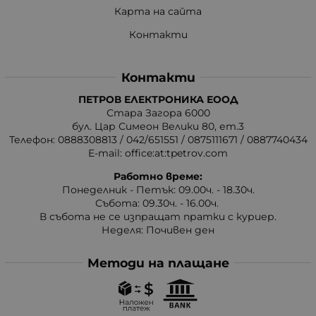
Карта на сайта
Контакти
Контакти
ПЕТРОВ ЕЛЕКТРОНИКА ЕООД
Стара Загора 6000
бул. Цар Симеон Велики 80, ет.3
Телефон:
0888308813
/
042/651551
/
0875111671
/
0887740434
E-mail:
office:at:tpetrov.com
Работно време:
Понеделник - Петък: 09.00ч. - 18.30ч.
Събота: 09.30ч. - 16.00ч.
В събота не се изпращат пратки с куриер.
Неделя: Почивен ден
Методи на плащане