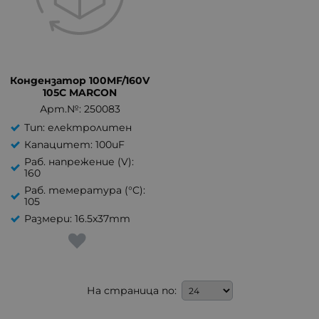
Кондензатор 100MF/160V
105C MARCON
Арт.№: 250083
Тип: електролитен
Капацитет: 100uF
Раб. напрежение (V):
160
Раб. темература (°C):
105
Размери: 16.5x37mm
На страница по: