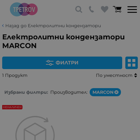
Назад до Електролитни кондензатори
Електролитни кондензатори
MARCON
ФИЛТРИ
1 Продукт
По уместност
Избрани филтри:
Производител:
MARCON
НЕНАЛИЧЕН