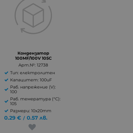
Кондензатор
100MF/100V 105C
Арт.№: 12738
Тип: електролитен
Капацитет: 100uF
Раб. напрежение (V):
100
Раб. темература (°C):
105
Размери: 10x20mm
0.29
€
0.57
лв.
/