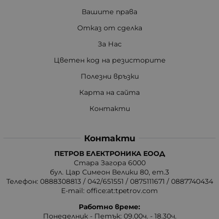
Вашите права
Отказ от сделка
За Нас
Цветен код на резисторите
Полезни връзки
Карта на сайта
Контакти
Контакти
ПЕТРОВ ЕЛЕКТРОНИКА ЕООД
Стара Загора 6000
бул. Цар Симеон Велики 80, ет.3
Телефон:
0888308813
/
042/651551
/
0875111671
/
0887740434
E-mail:
office:at:tpetrov.com
Работно време:
Понеделник - Петък: 09.00ч. - 18.30ч.