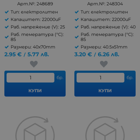
Арт.№: 248689
Арт.№: 248304
Тип: електролитен
Тип: електролитен
Капацитет: 22000uF
Капацитет: 22000uF
Раб. напрежение (V): 25
Раб. напрежение (V): 40
Раб. темература (°C):
Раб. темература (°C):
85
85
Размери: 40x70mm
Размери: 40.5x51mm
2.95
€
5.77
лв.
3.20
€
6.26
лв.
/
/
бр.
бр.
КУПИ
КУПИ