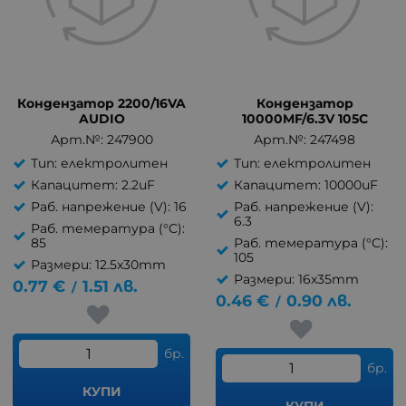
Кондензатор 2200/16VA
Кондензатор
AUDIO
10000MF/6.3V 105C
Арт.№: 247900
Арт.№: 247498
Тип: електролитен
Тип: електролитен
Капацитет: 2.2uF
Капацитет: 10000uF
Раб. напрежение (V): 16
Раб. напрежение (V):
6.3
Раб. темература (°C):
85
Раб. темература (°C):
105
Размери: 12.5x30mm
Размери: 16x35mm
0.77
€
1.51
лв.
/
0.46
€
0.90
лв.
/
бр.
бр.
КУПИ