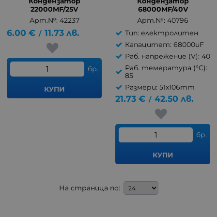
Кондензатор
Кондензатор
22000MF/25V
68000MF/40V
Арт.№: 42237
Арт.№: 40796
6.00
€
11.73
лв.
Тип: електролитен
/
Капацитет: 68000uF
Раб. напрежение (V): 40
Раб. темература (°C):
бр.
85
Размери: 51x106mm
КУПИ
21.73
€
42.50
лв.
/
бр.
КУПИ
На страница по: