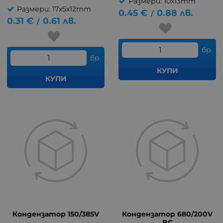
Размери: 10x13mm
Размери: 17x5x12mm
0.45
€
0.88
лв.
/
0.31
€
0.61
лв.
/
бр.
бр.
КУПИ
КУПИ
Кондензатор 150/385V
Кондензатор 680/200V
BC