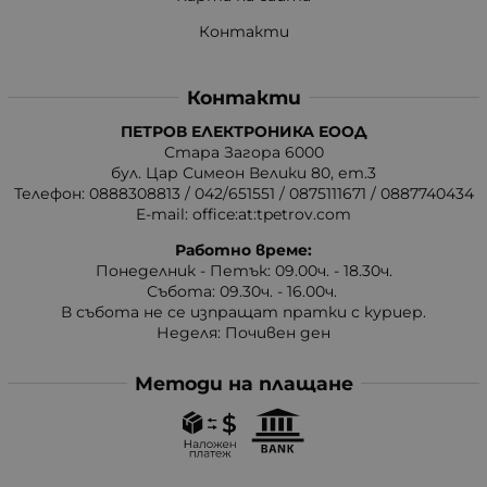
Контакти
Контакти
ПЕТРОВ ЕЛЕКТРОНИКА ЕООД
Стара Загора 6000
бул. Цар Симеон Велики 80, ет.3
Телефон:
0888308813
/
042/651551
/
0875111671
/
0887740434
E-mail:
office:at:tpetrov.com
Работно време:
Понеделник - Петък: 09.00ч. - 18.30ч.
Събота: 09.30ч. - 16.00ч.
В събота не се изпращат пратки с куриер.
Неделя: Почивен ден
Методи на плащане