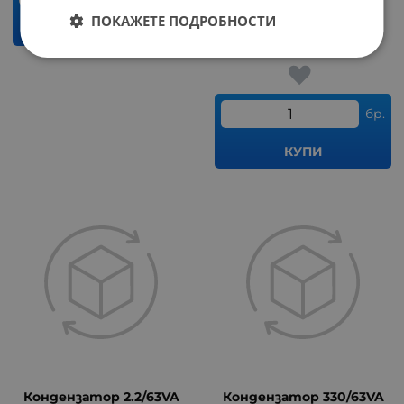
85
ПОКАЖЕТЕ ПОДРОБНОСТИ
Размери: 8.5x12mm
КУПИ
0.15
€
0.29
лв.
/
бр.
КУПИ
Кондензатор 2.2/63VA
Кондензатор 330/63VA