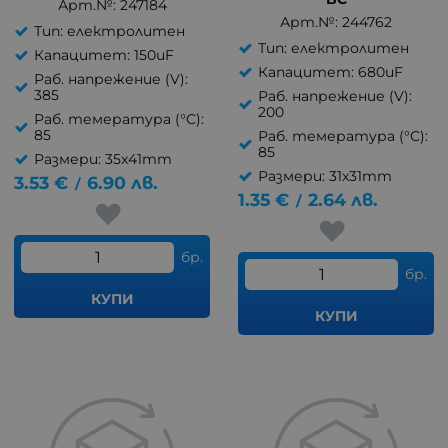
Арт.№: 247184
Арт.№: 244762
Тип: електролитен
Тип: електролитен
Капацитет: 150uF
Капацитет: 680uF
Раб. напрежение (V):
385
Раб. напрежение (V):
200
Раб. темература (°C):
85
Раб. темература (°C):
85
Размери: 35x41mm
Размери: 31x31mm
3.53
€
6.90
лв.
/
1.35
€
2.64
лв.
/
бр.
бр.
КУПИ
КУПИ