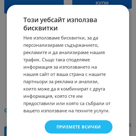
КУПИ
КУПИ
Този уебсайт използва
бисквитки
Ние използваме бисквитки, за да
персонализираме съдържанието,
рекламите и да анализираме нашия
трафик. Също така споделяме
информация за използването на
нашия сайт от ваша страна с нашите
партньори за реклама и анализи,
които може да я комбинират с друга
Кондензатор 33/16VA
Кондензатор 150/25VA
информация, която сте им
AUDIO
AUDIO
Арт.№: 244550
Арт.№: 244548
предоставили или която са събрали от
0.26
€
0.51
лв.
вашето използване на техните услуги.
Тип: електролитен
/
Капацитет: 150uF
Раб. напрежение (V): 25
ПРИЕМЕТЕ ВСИЧКИ
Раб. темература (°C):
бр.