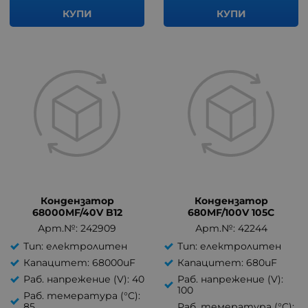
КУПИ
КУПИ
Кондензатор
Кондензатор
68000MF/40V B12
680MF/100V 105C
Арт.№: 242909
Арт.№: 42244
Тип: електролитен
Тип: електролитен
Капацитет: 68000uF
Капацитет: 680uF
Раб. напрежение (V): 40
Раб. напрежение (V):
100
Раб. темература (°C):
85
Раб. темература (°C):