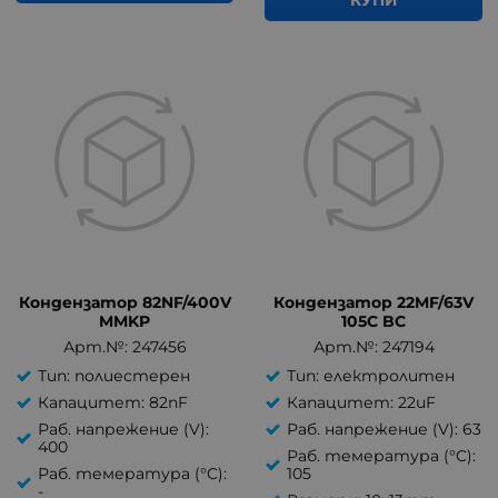
КУПИ
Кондензатор 82NF/400V
Кондензатор 22MF/63V
MMKP
105C BC
Арт.№: 247456
Арт.№: 247194
Тип: полиестерен
Тип: електролитен
Капацитет: 82nF
Капацитет: 22uF
Раб. напрежение (V):
Раб. напрежение (V): 63
400
Раб. темература (°C):
Раб. темература (°C):
105
-