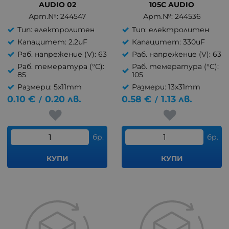
AUDIO 02
105C AUDIO
Арт.№: 244547
Арт.№: 244536
Тип: електролитен
Тип: електролитен
Капацитет: 2.2uF
Капацитет: 330uF
Раб. напрежение (V): 63
Раб. напрежение (V): 63
Раб. темература (°C):
Раб. темература (°C):
85
105
Размери: 5x11mm
Размери: 13x31mm
0.10
€
0.20
лв.
0.58
€
1.13
лв.
/
/
бр.
бр.
КУПИ
КУПИ