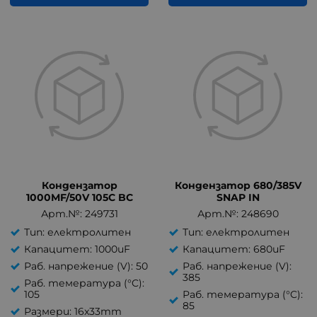
Кондензатор
Кондензатор 680/385V
1000MF/50V 105C BC
SNAP IN
Арт.№: 249731
Арт.№: 248690
Тип: електролитен
Тип: електролитен
Капацитет: 1000uF
Капацитет: 680uF
Раб. напрежение (V): 50
Раб. напрежение (V):
385
Раб. темература (°C):
105
Раб. темература (°C):
85
Размери: 16x33mm