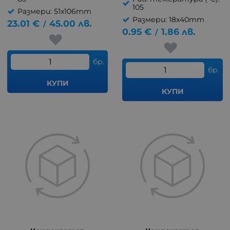
105
Размери: 51x106mm
Размери: 18x40mm
23.01
€
45.00
лв.
/
0.95
€
1.86
лв.
/
бр.
бр.
КУПИ
КУПИ