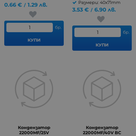
Размери: 40x71mm
0.66
€
1.29
лв.
/
3.53
€
6.90
лв.
/
бр.
бр.
КУПИ
КУПИ
Кондензатор
Кондензатор
22000MF/25V
22000MF/40V BC