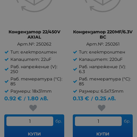
Кондензатор 22/450V
Кондензатор 220MF/6.3V
AXIAL
BC
Арт.№: 250262
Арт.№: 250261
Тип: електролитен
Тип: електролитен
Капацитет: 22uF
Капацитет: 220uF
Раб. напрежение (V):
Раб. напрежение (V):
250
6.3
Раб. темература (°C):
Раб. темература (°C):
85
85
Размери: 18x31mm
Размери: 6.5x7.5mm
0.92
€
1.80
лв.
0.13
€
0.25
лв.
/
/
бр.
бр.
КУПИ
КУПИ