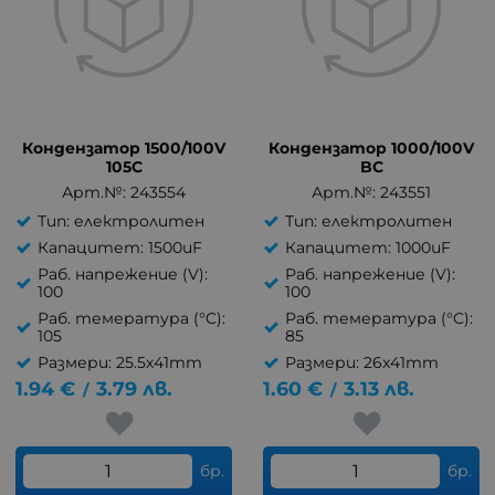
Кондензатор 1500/100V
Кондензатор 1000/100V
105C
BC
Арт.№: 243554
Арт.№: 243551
Тип: електролитен
Тип: електролитен
Капацитет: 1500uF
Капацитет: 1000uF
Раб. напрежение (V):
Раб. напрежение (V):
100
100
Раб. темература (°C):
Раб. темература (°C):
105
85
Размери: 25.5x41mm
Размери: 26x41mm
1.94
€
3.79
лв.
1.60
€
3.13
лв.
/
/
бр.
бр.