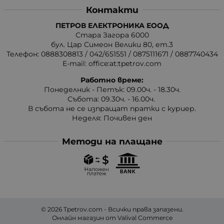
Контакти
ПЕТРОВ ЕЛЕКТРОНИКА ЕООД
Стара Загора 6000
бул. Цар Симеон Велики 80, ет.3
Телефон:
0888308813
/
042/651551
/
0875111671
/
0887740434
E-mail:
office:at:tpetrov.com
Работно време:
Понеделник - Петък: 09.00ч. - 18.30ч.
Събота: 09.30ч. - 16.00ч.
В събота не се изпращат пратки с куриер.
Неделя: Почивен ден
Методи на плащане
© 2026
Tpetrov.com
- Всички права запазени.
Онлайн магазин от
Valival Commerce