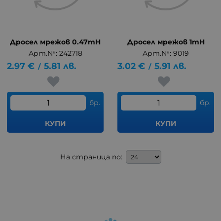
Дросел мрежов 0.47mH
Дросел мрежов 1mH
Арт.№: 242718
Арт.№: 9019
2.97
€
5.81
лв.
3.02
€
5.91
лв.
/
/
бр.
бр.
КУПИ
КУПИ
На страница по: