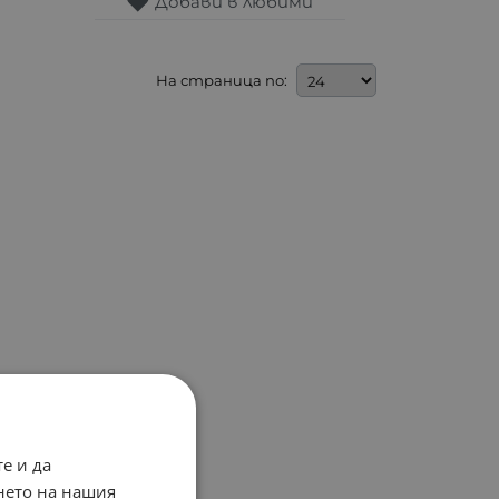
Добави в любими
На страница по:
е и да
нето на нашия