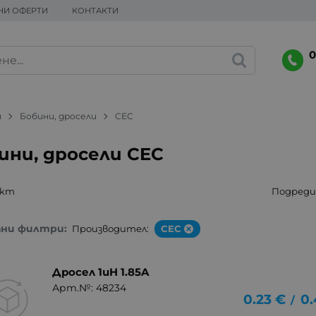
НИ ОФЕРТИ
КОНТАКТИ
0
и
Бобини, дросели
CEC
ини, дросели CEC
укт
Подреди 
ани филтри:
Производител:
CEC
Дросел 1uH 1.85A
Арт.№: 48234
0.23
€
0.
/