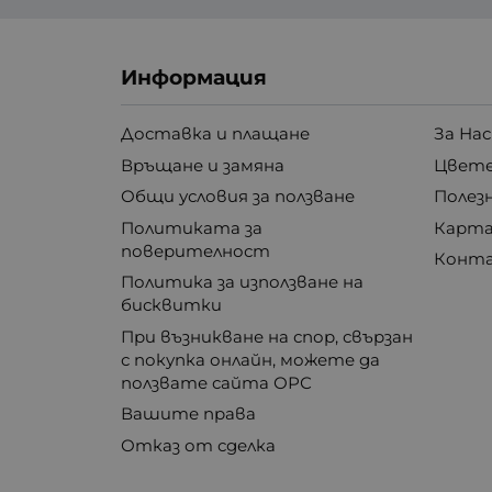
Информация
Доставка и плащане
За Нас
Връщане и замяна
Цвете
Общи условия за ползване
Полез
Политиката за
Карта
поверителност
Конт
Политика за използване на
бисквитки
При възникване на спор, свързан
с покупка онлайн, можете да
ползвате сайта ОРС
Вашите права
Отказ от сделка