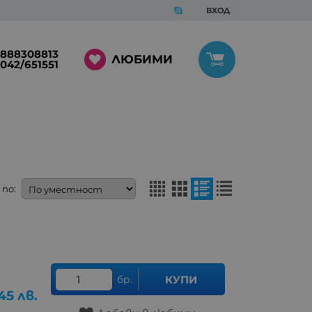
ВХОД
888308813
ЛЮБИМИ
042/651551
по:
бр.
КУПИ
45
лв.