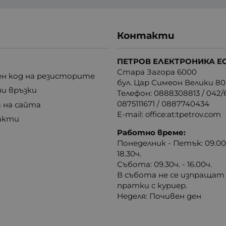
Контакти
ПЕТРОВ ЕЛЕКТРОНИКА Е
Стара Загора 6000
н код на резисторите
бул. Цар Симеон Велики 80
ни връзки
Телефон:
0888308813
/
042/6
0875111671
/
0887740434
 на сайта
E-mail:
office:at:tpetrov.com
акти
Работно време:
Понеделник - Петък: 09.00ч
18.30ч.
Събота: 09.30ч. - 16.00ч.
В събота не се изпращат
пратки с куриер.
Неделя: Почивен ден