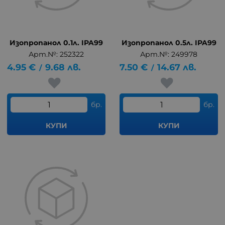
Изопропанол 0.1л. IPA99
Изопропанол 0.5л. IPA99
Арт.№: 252322
Арт.№: 249978
4.95
€
9.68
лв.
7.50
€
14.67
лв.
/
/
бр.
бр.
КУПИ
КУПИ