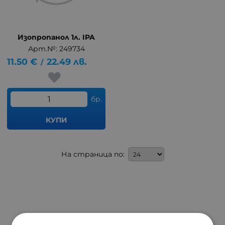
Изопропанол 1л. IPA
Арт.№: 249734
11.50
€
22.49
лв.
/
бр.
КУПИ
На страница по: