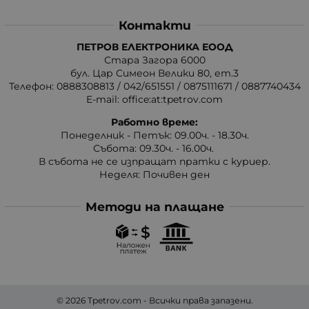
Контакти
ПЕТРОВ ЕЛЕКТРОНИКА ЕООД
Стара Загора 6000
бул. Цар Симеон Велики 80, ет.3
Телефон:
0888308813
/
042/651551
/
0875111671
/
0887740434
E-mail:
office:at:tpetrov.com
Работно време:
Понеделник - Петък: 09.00ч. - 18.30ч.
Събота: 09.30ч. - 16.00ч.
В събота не се изпращат пратки с куриер.
Неделя: Почивен ден
Методи на плащане
© 2026
Tpetrov.com
- Всички права запазени.