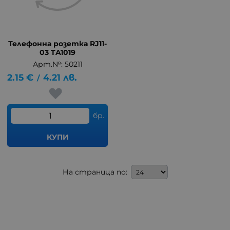
Телефонна розетка RJ11-
03 TA1019
Арт.№: 50211
2.15
€
4.21
лв.
/
бр.
КУПИ
На страница по: