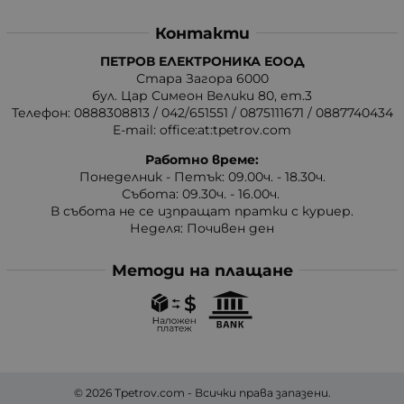
Контакти
ПЕТРОВ ЕЛЕКТРОНИКА ЕООД
Стара Загора 6000
бул. Цар Симеон Велики 80, ет.3
Телефон:
0888308813
/
042/651551
/
0875111671
/
0887740434
E-mail:
office:at:tpetrov.com
Работно време:
Понеделник - Петък: 09.00ч. - 18.30ч.
Събота: 09.30ч. - 16.00ч.
В събота не се изпращат пратки с куриер.
Неделя: Почивен ден
Методи на плащане
© 2026
Tpetrov.com
- Всички права запазени.