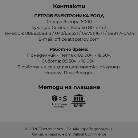
Контакти
ПЕТРОВ ЕЛЕКТРОНИКА ЕООД
Стара Загора 6000
бул. Цар Симеон Велики 80, ет.3
Телефон:
0888308813
/
042/651551
/
0875111671
/
0887740434
E-mail:
office:at:tpetrov.com
Работно време:
Понеделник - Петък: 09.00ч. - 18.30ч.
Събота: 09.30ч. - 16.00ч.
В събота не се изпращат пратки с куриер.
Неделя: Почивен ден
Методи на плащане
© 2026
Tpetrov.com
- Всички права запазени.
Онлайн магазин от
Valival Commerce