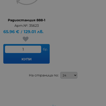
Радиостанция 888-1
Арт.№: 35623
65.96
€
129.01
лв.
/
бр.
КУПИ
На страница по: