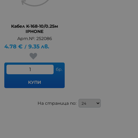
Кабел K-168-10/0.25м
IPHONE
Арт.№: 252086
4.78
€
9.35
лв.
/
бр.
КУПИ
На страница по: