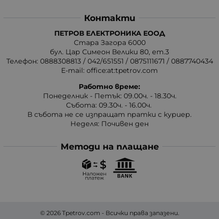
Контакти
ПЕТРОВ ЕЛЕКТРОНИКА ЕООД
Стара Загора 6000
бул. Цар Симеон Велики 80, ет.3
Телефон:
0888308813
/
042/651551
/
0875111671
/
0887740434
E-mail:
office:at:tpetrov.com
Работно време:
Понеделник - Петък: 09.00ч. - 18.30ч.
Събота: 09.30ч. - 16.00ч.
В събота не се изпращат пратки с куриер.
Неделя: Почивен ден
Методи на плащане
© 2026
Tpetrov.com
- Всички права запазени.