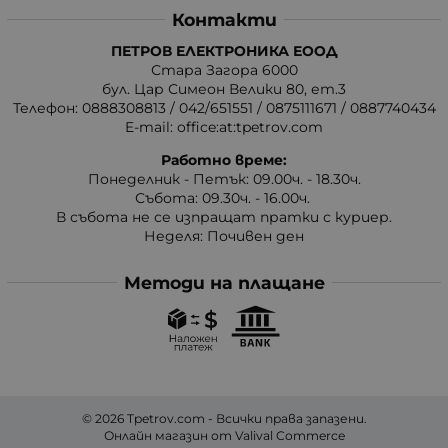
Контакти
ПЕТРОВ ЕЛЕКТРОНИКА ЕООД
Стара Загора 6000
бул. Цар Симеон Велики 80, ет.3
Телефон:
0888308813
/
042/651551
/
0875111671
/
0887740434
E-mail:
office:at:tpetrov.com
Работно време:
Понеделник - Петък: 09.00ч. - 18.30ч.
Събота: 09.30ч. - 16.00ч.
В събота не се изпращат пратки с куриер.
Неделя: Почивен ден
Методи на плащане
© 2026
Tpetrov.com
- Всички права запазени.
Онлайн магазин от
Valival Commerce