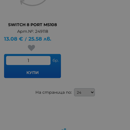
SWITCH 8 PORT MS108
Арт.№: 249118
13.08
€
25.58
лв.
/
бр.
КУПИ
На страница по: