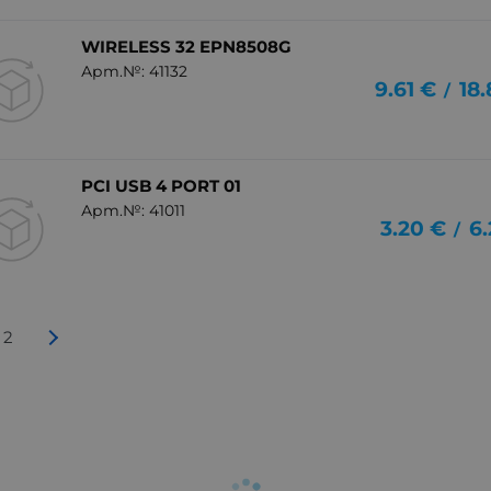
WIRELESS 32 EPN8508G
Арт.№: 41132
9.61
€
18
/
PCI USB 4 PORT 01
Арт.№: 41011
3.20
€
6.
/
2