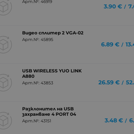
Арт.№: 46919
3.90
€
7
/
Видео сплитер 2 VGA-02
Арт.№: 45895
6.89
€
13
/
USB WIRELESS YUO LINK
A880
26.59
€
52
/
Арт.№: 43853
Разклонител на USB
захранване 4 PORT 04
3.48
€
6
/
Арт.№: 43151