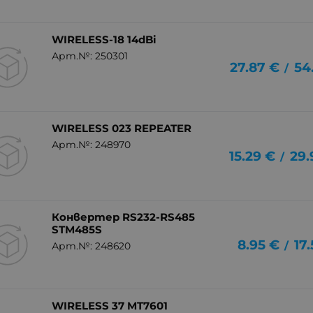
WIRELESS-18 14dBi
Арт.№: 250301
27.87
€
54
/
WIRELESS 023 REPEATER
Арт.№: 248970
15.29
€
29.
/
Конвертер RS232-RS485
STM485S
8.95
€
17
/
Арт.№: 248620
WIRELESS 37 MT7601