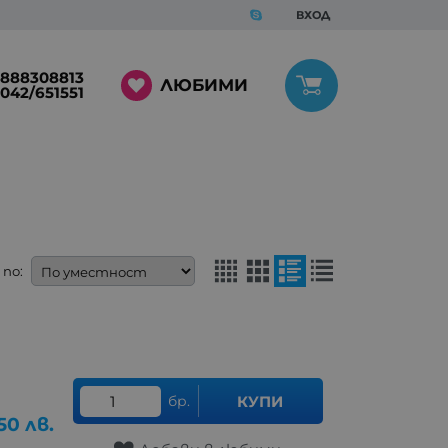
ВХОД
888308813
ЛЮБИМИ
042/651551
по:
бр.
КУПИ
.50
лв.