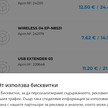
Арт.№: 242311
12.50
€
24.
/
WIRELESS 04 EP-N8531
Арт.№: 242179
7.62
€
14.
/
USB EXTENDER 03
Арт.№: 239648
11.20
€
21
/
йт използва бисквитки
USB EXTENDER 02
 бисквитки, за да персонализираме съдържанието, рекламит
Арт.№: 239647
8.08
€
15
шия трафик. Също така споделяме информация за използва
/
рана с нашите партньори за реклама и анализи, които може