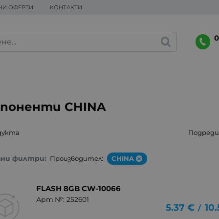
НИ ОФЕРТИ
КОНТАКТИ
0
поненти CHINA
дукта
Подреди 
ани филтри:
Производител:
CHINA
FLASH 8GB CW-10066
Арт.№: 252601
5.37
€
10
/