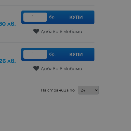
бр.
КУПИ
.80
лв.
Добави в любими
бр.
КУПИ
26
лв.
Добави в любими
На страница по: