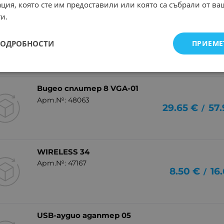
ция, която сте им предоставили или която са събрали от в
и.
Видео сплитер 4 VGA-02
Арт.№: 48721
ПОДРОБНОСТИ
ПРИЕМЕ
19.43
€
38.
/
Видео сплитер 8 VGA-01
Арт.№: 48063
29.65
€
57.
/
WIRELESS 34
Арт.№: 47167
8.50
€
16
/
USB-аудио адаптер 05