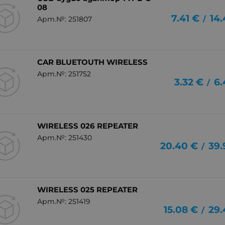
08
7.41
€
14.
/
Арт.№: 251807
CAR BLUETOUTH WIRELESS
Арт.№: 251752
3.32
€
6.
/
WIRELESS 026 REPEATER
Арт.№: 251430
20.40
€
39.
/
WIRELESS 025 REPEATER
Арт.№: 251419
15.08
€
29.
/