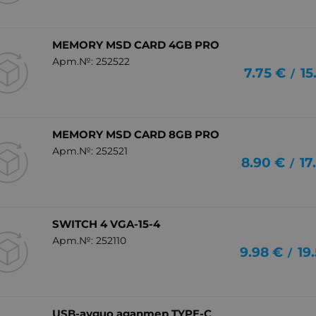
MEMORY MSD CARD 4GB PRO
Арт.№: 252522
7.75
€
15
/
MEMORY MSD CARD 8GB PRO
Арт.№: 252521
8.90
€
17
/
SWITCH 4 VGA-15-4
Арт.№: 252110
9.98
€
19
/
USB-аудио адаптер TYPE-C