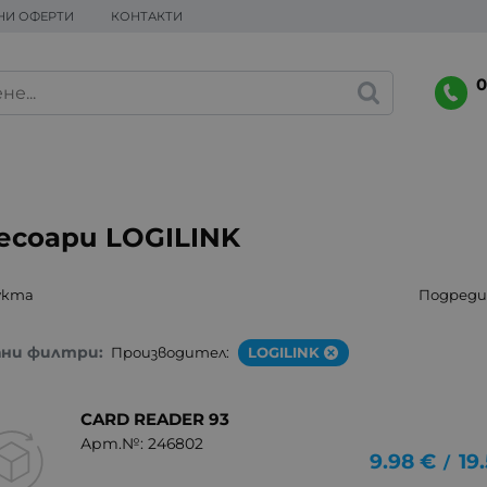
НИ ОФЕРТИ
КОНТАКТИ
0
есоари LOGILINK
укта
Подреди 
ани филтри:
Производител:
LOGILINK
CARD READER 93
Арт.№: 246802
9.98
€
19
/