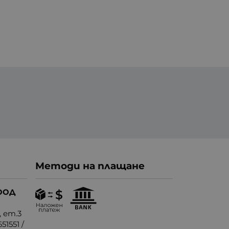
Методи на плащане
ООД
, ет.3
51551
/