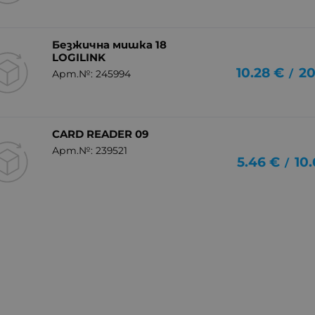
Безжична мишка 18
LOGILINK
10.28
€
20
/
Арт.№: 245994
CARD READER 09
Арт.№: 239521
5.46
€
10
/