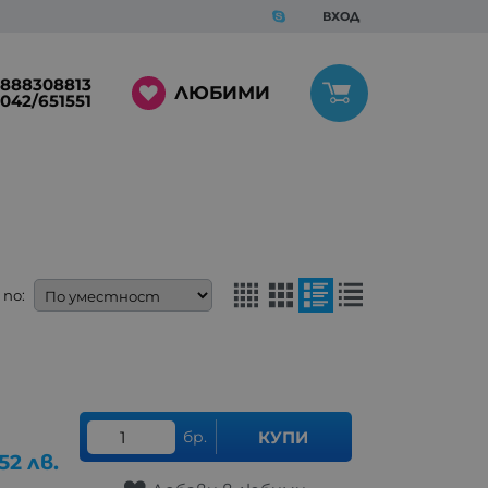
ВХОД
888308813
ЛЮБИМИ
042/651551
по:
бр.
КУПИ
.52
лв.