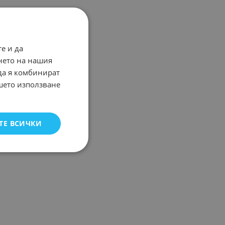
е и да
нето на нашия
 да я комбинират
ашето използване
ТЕ ВСИЧКИ