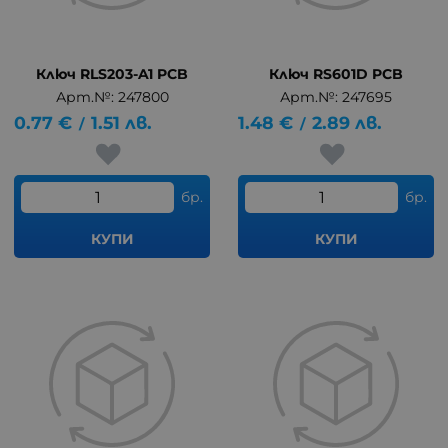
Ключ RLS203-A1 PCB
Ключ RS601D PCB
Арт.№: 247800
Арт.№: 247695
0.77
€
1.51
лв.
1.48
€
2.89
лв.
/
/
бр.
бр.
КУПИ
КУПИ