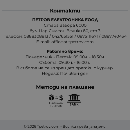
Контакти
ПЕТРОВ ЕЛЕКТРОНИКА ЕООД
Стара Загора 6000
бул. Цар Симеон Велики 80, ет.3
Телефон:
0888308813
/
042/651551
/
0875111671
/
0887740434
E-mail:
office:at:tpetrov.com
Работно време:
Понеделник - Петък: 09.00ч. - 18.30ч.
Събота: 09.30ч. - 16.00ч.
В събота не се изпращат пратки с куриер.
Неделя: Почивен ден
Методи на плащане
© 2026
Tpetrov.com
- Всички права запазени.