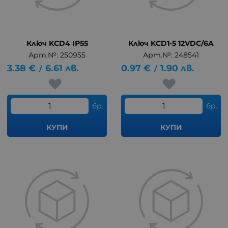
Ключ KCD4 IP55
Ключ KCD1-5 12VDC/6A
Арт.№: 250955
Арт.№: 248541
3.38
€
6.61
лв.
0.97
€
1.90
лв.
/
/
бр.
бр.
КУПИ
КУПИ