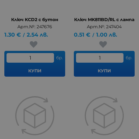
Ключ KCD2 с бутон
Ключ MK811BD/RL с лампа
Арт.№: 247676
Арт.№: 247404
1.30
€
2.54
лв.
0.51
€
1.00
лв.
/
/
бр.
бр.
КУПИ
КУПИ