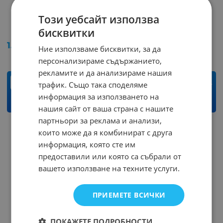
Ключ MK521CD/RL 12V с
Ключ MK1221CN-11/GL с
Този уебсайт използва
лампа
лампа
бисквитки
Арт.№: 245684
Арт.№: 244698
1.02
€
1.99
лв.
0.92
€
1.80
лв.
/
/
Ние използваме бисквитки, за да
персонализираме съдържанието,
рекламите и да анализираме нашия
бр.
бр.
трафик. Също така споделяме
информация за използването на
КУПИ
КУПИ
нашия сайт от ваша страна с нашите
партньори за реклама и анализи,
които може да я комбинират с друга
информация, която сте им
предоставили или която са събрали от
вашето използване на техните услуги.
ПРИЕМЕТЕ ВСИЧКИ
ПОКАЖЕТЕ ПОДРОБНОСТИ