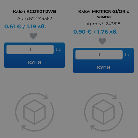
Ключ KCD110112WB
Ключ MK1111CN-21/OR с
лампа
Арт.№: 244562
Арт.№: 243818
0.61
€
1.19
лв.
/
0.90
€
1.76
лв.
/
бр.
бр.
КУПИ
КУПИ