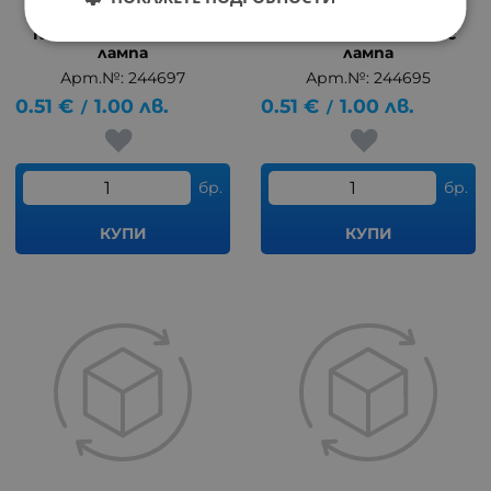
Ключ MK1111CN-22/BL с
Ключ MK1111CN-11/GL с
лампа
лампа
Арт.№: 244697
Арт.№: 244695
0.51
€
1.00
лв.
0.51
€
1.00
лв.
/
/
бр.
бр.
КУПИ
КУПИ