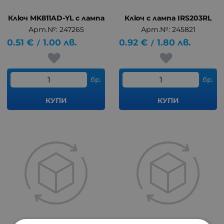
Ключ MK811AD-YL с лампа
Ключ с лампа IRS203RL
Арт.№: 247265
Арт.№: 245821
0.51
€
1.00
лв.
0.92
€
1.80
лв.
/
/
бр.
бр.
КУПИ
КУПИ