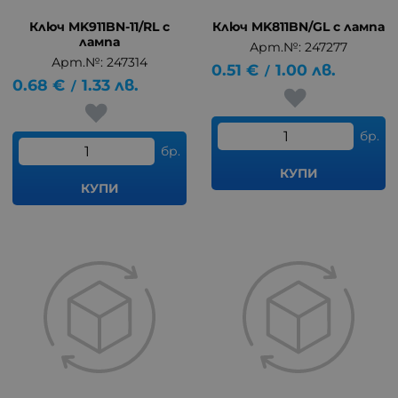
Ключ MK911BN-11/RL с
Ключ MK811BN/GL с лампа
лампа
Арт.№: 247277
Арт.№: 247314
0.51
€
1.00
лв.
/
0.68
€
1.33
лв.
/
бр.
бр.
КУПИ
КУПИ