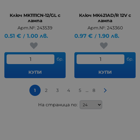
Ключ MK1111CN-12/GL с
Ключ MK421AD/R 12V с
лампа
лампа
Арт.№: 243539
Арт.№: 243360
0.51
€
1.00
лв.
0.97
€
1.90
лв.
/
/
бр.
бр.
КУПИ
КУПИ
...
1
2
3
4
5
8
На страница по: