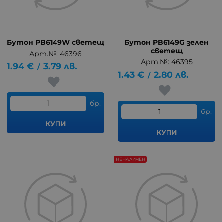
Бутон PB6149W светещ
Бутон PB6149G зелен
светещ
Арт.№: 46396
Арт.№: 46395
1.94
€
3.79
лв.
/
1.43
€
2.80
лв.
/
бр.
бр.
КУПИ
КУПИ
НЕНАЛИЧЕН