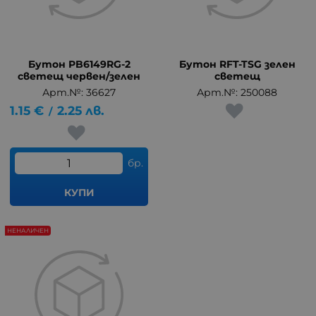
Бутон PB6149RG-2
Бутон RFT-TSG зелен
светещ червен/зелен
светещ
Арт.№: 36627
Арт.№: 250088
1.15
€
2.25
лв.
/
бр.
КУПИ
НЕНАЛИЧЕН