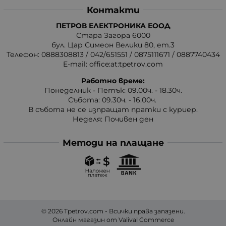
Контакти
ПЕТРОВ ЕЛЕКТРОНИКА ЕООД
Стара Загора 6000
бул. Цар Симеон Велики 80, ет.3
Телефон:
0888308813
/
042/651551
/
0875111671
/
0887740434
E-mail:
office:at:tpetrov.com
Работно време:
Понеделник - Петък: 09.00ч. - 18.30ч.
Събота: 09.30ч. - 16.00ч.
В събота не се изпращат пратки с куриер.
Неделя: Почивен ден
Методи на плащане
© 2026
Tpetrov.com
- Всички права запазени.
Онлайн магазин от
Valival Commerce