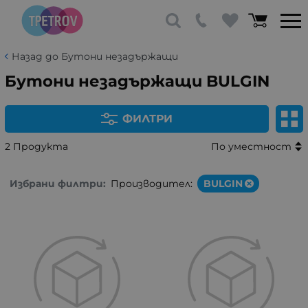
Назад до Бутони незадържащи
Бутони незадържащи BULGIN
ФИЛТРИ
2 Продукта
По уместност
Избрани филтри:
Производител:
BULGIN