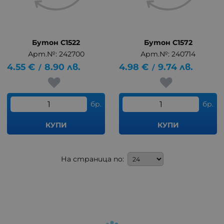
Бутон C1522
Бутон C1572
Арт.№: 242700
Арт.№: 240714
4.55
€
8.90
лв.
4.98
€
9.74
лв.
/
/
бр.
бр.
КУПИ
КУПИ
На страница по: