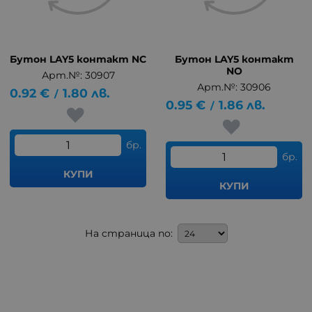
Бутон LAY5 контакт NC
Бутон LAY5 контакт
NO
Арт.№: 30907
Арт.№: 30906
0.92
€
1.80
лв.
/
0.95
€
1.86
лв.
/
бр.
бр.
КУПИ
КУПИ
На страница по: