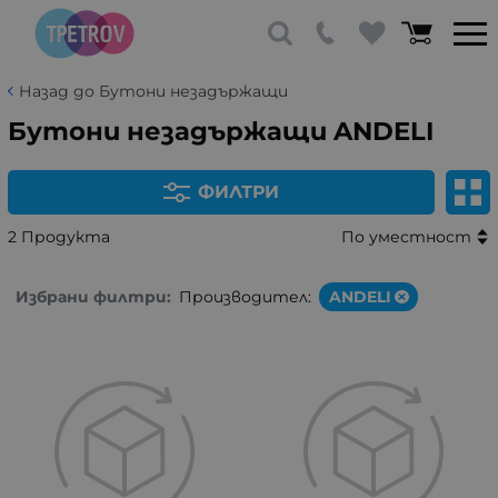
Назад до Бутони незадържащи
Бутони незадържащи ANDELI
ФИЛТРИ
2 Продукта
По уместност
Избрани филтри:
Производител:
ANDELI