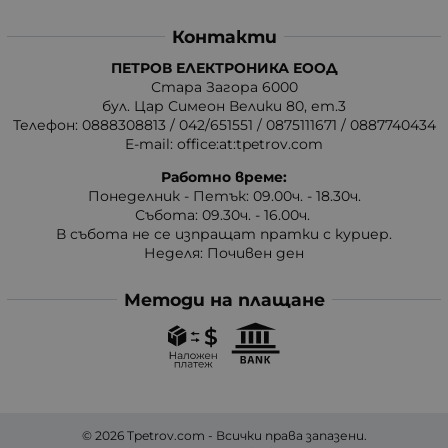
Контакти
ПЕТРОВ ЕЛЕКТРОНИКА ЕООД
Стара Загора 6000
бул. Цар Симеон Велики 80, ет.3
Телефон:
0888308813
/
042/651551
/
0875111671
/
0887740434
E-mail:
office:at:tpetrov.com
Работно време:
Понеделник - Петък: 09.00ч. - 18.30ч.
Събота: 09.30ч. - 16.00ч.
В събота не се изпращат пратки с куриер.
Неделя: Почивен ден
Методи на плащане
© 2026
Tpetrov.com
- Всички права запазени.