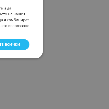
е и да
нето на нашия
 да я комбинират
ашето използване
ТЕ ВСИЧКИ