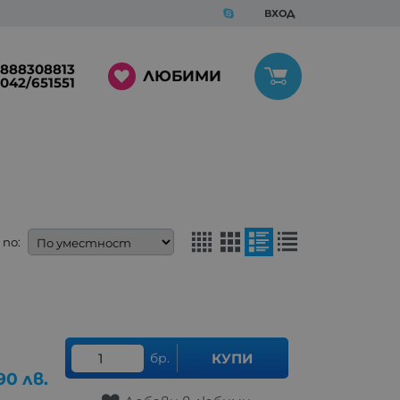
ВХОД
888308813
ЛЮБИМИ
042/651551
по:
бр.
КУПИ
90
лв.