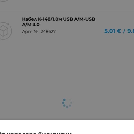
Кабел K-148/1.0м USB A/M-USB
A/M 3.0
5.01
€
9.
/
Арт.№: 248627