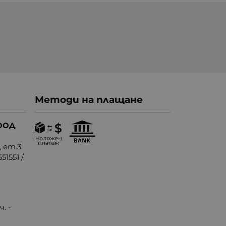
Методи на плащане
ООД
, ет.3
51551
/
. -