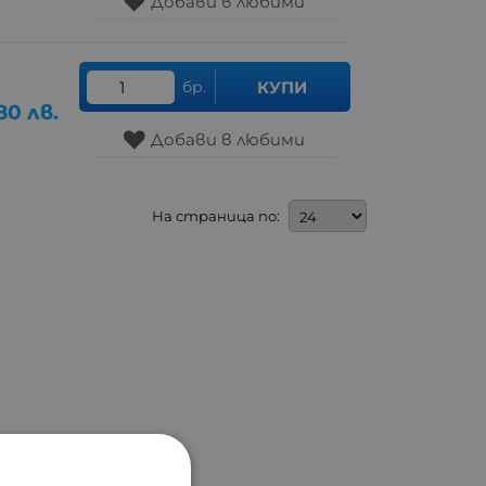
Добави в любими
бр.
КУПИ
80
лв.
Добави в любими
На страница по: