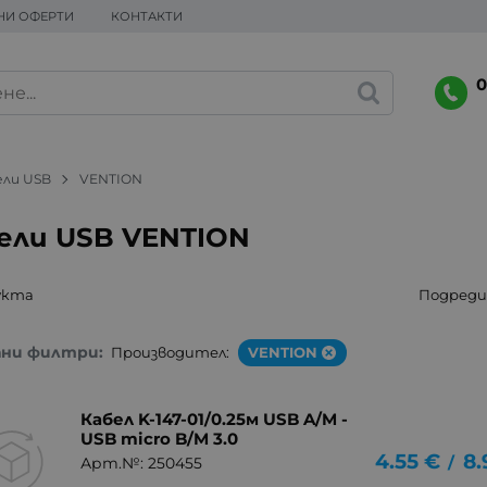
НИ ОФЕРТИ
КОНТАКТИ
0
ели USB
VENTION
ели USB VENTION
укта
Подреди 
ани филтри:
Производител:
VENTION
Кабел K-147-01/0.25м USB A/M -
USB micro B/M 3.0
4.55
€
8.
/
Арт.№: 250455