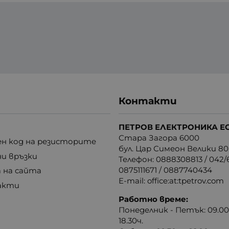
Контакти
ПЕТРОВ ЕЛЕКТРОНИКА Е
Стара Загора 6000
н код на резисторите
бул. Цар Симеон Велики 80
ни връзки
Телефон:
0888308813
/
042/6
0875111671
/
0887740434
 на сайта
E-mail:
office:at:tpetrov.com
акти
Работно време:
Понеделник - Петък: 09.00ч
18.30ч.