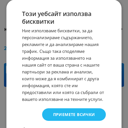
Този уебсайт използва
бисквитки
Кабел K-161-01/1.8м USB-5P
Кабел K-161-01/3м USB-5P
Ние използваме бисквитки, за да
mini
mini
персонализираме съдържанието,
Арт.№: 36506
Арт.№: 21510
рекламите и да анализираме нашия
2.51
€
4.91
лв.
3.83
€
7.49
лв.
/
/
трафик. Също така споделяме
информация за използването на
нашия сайт от ваша страна с нашите
бр.
бр.
партньори за реклама и анализи,
които може да я комбинират с друга
КУПИ
КУПИ
информация, която сте им
предоставили или която са събрали от
вашето използване на техните услуги.
На страница по:
ПРИЕМЕТЕ ВСИЧКИ