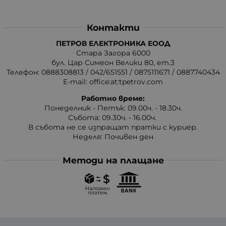
Контакти
ПЕТРОВ ЕЛЕКТРОНИКА ЕООД
Стара Загора 6000
бул. Цар Симеон Велики 80, ет.3
Телефон:
0888308813
/
042/651551
/
0875111671
/
0887740434
E-mail:
office:at:tpetrov.com
Работно време:
Понеделник - Петък: 09.00ч. - 18.30ч.
Събота: 09.30ч. - 16.00ч.
В събота не се изпращат пратки с куриер.
Неделя: Почивен ден
Методи на плащане