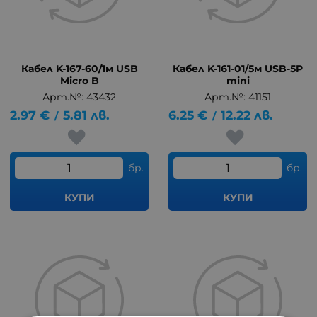
Кабел K-167-60/1м USB
Кабел K-161-01/5м USB-5P
Micro B
mini
Арт.№: 43432
Арт.№: 41151
2.97
€
5.81
лв.
6.25
€
12.22
лв.
/
/
бр.
бр.
КУПИ
КУПИ