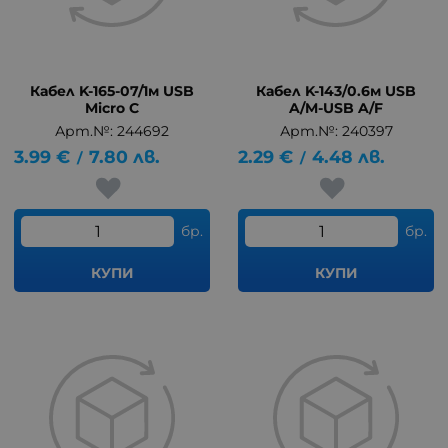
Кабел K-165-07/1м USB
Кабел K-143/0.6м USB
Micro C
A/M-USB A/F
Арт.№: 244692
Арт.№: 240397
3.99
€
7.80
лв.
2.29
€
4.48
лв.
/
/
бр.
бр.
КУПИ
КУПИ