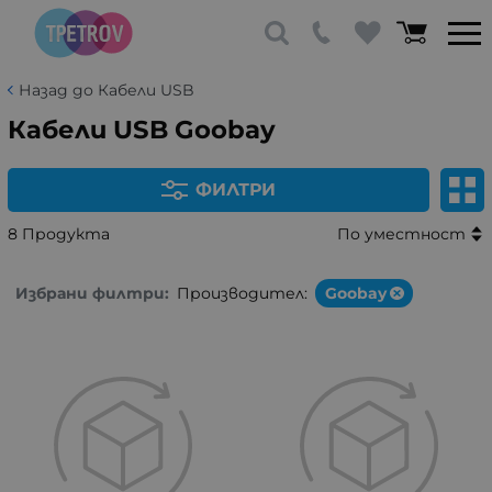
Назад до Кабели USB
Кабели USB Goobay
ФИЛТРИ
8 Продукта
По уместност
Избрани филтри:
Производител:
Goobay