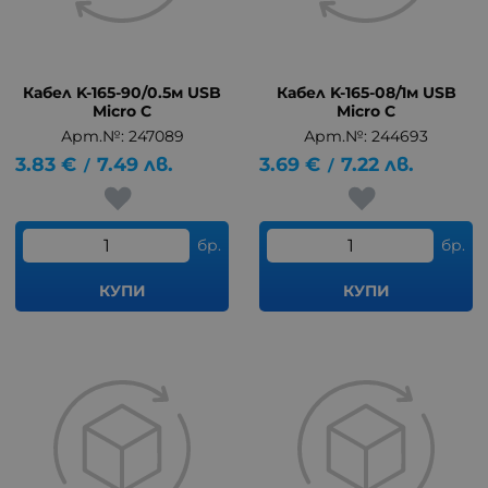
Кабел K-165-90/0.5м USB
Кабел K-165-08/1м USB
Micro C
Micro C
Арт.№: 247089
Арт.№: 244693
3.83
€
7.49
лв.
3.69
€
7.22
лв.
/
/
бр.
бр.
КУПИ
КУПИ