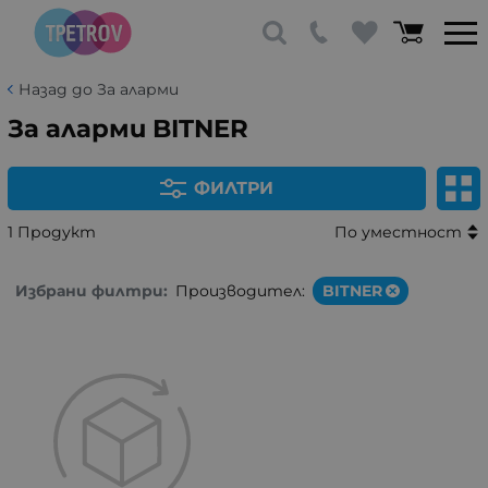
Назад до За аларми
За аларми BITNER
ФИЛТРИ
1 Продукт
По уместност
Избрани филтри:
Производител:
BITNER