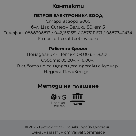
Контакти
ПЕТРОВ ЕЛЕКТРОНИКА ЕООД
Стара Загора 6000
бул. Цар Симеон Велики 80, ет.3
Телефон:
0888308813
/
042/651551
/
0875111671
/
0887740434
E-mail:
office:at:tpetrov.com
Работно време:
Понеделник - Петък: 09.00ч. - 18.30ч.
Събота: 09.30ч. - 16.00ч.
В събота не се изпращат пратки с куриер.
Неделя: Почивен ден
Методи на плащане
© 2026
Tpetrov.com
- Всички права запазени.
Онлайн магазин от
Valival Commerce