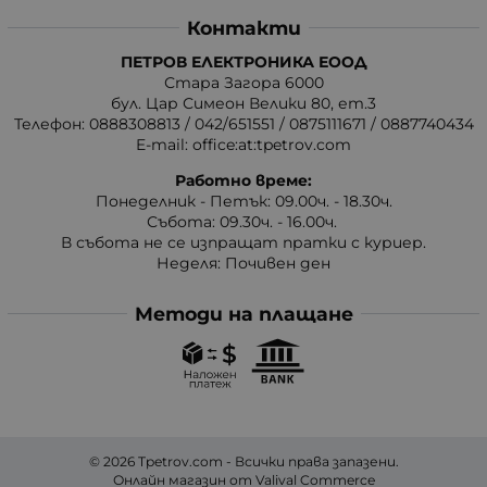
Контакти
ПЕТРОВ ЕЛЕКТРОНИКА ЕООД
Стара Загора 6000
бул. Цар Симеон Велики 80, ет.3
Телефон:
0888308813
/
042/651551
/
0875111671
/
0887740434
E-mail:
office:at:tpetrov.com
Работно време:
Понеделник - Петък: 09.00ч. - 18.30ч.
Събота: 09.30ч. - 16.00ч.
В събота не се изпращат пратки с куриер.
Неделя: Почивен ден
Методи на плащане
© 2026
Tpetrov.com
- Всички права запазени.
Онлайн магазин от
Valival Commerce