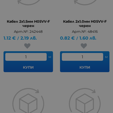
Кабел 2x1.5мм H05VV-F
Кабел 2x1.0мм H05VV-F
черен
черен
Арт.№: 242448
Арт.№: 48416
1.12
€
2.19
лв.
0.82
€
1.60
лв.
/
/
м
м
КУПИ
КУПИ