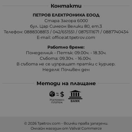
Контакти
ПЕТРОВ ЕЛЕКТРОНИКА ЕООД
Стара Загора 6000
бул. Цар Симеон Велики 80, ет.3
Телефон:
0888308813
/
042/651551
/
0875111671
/
0887740434
E-mail:
office:at:tpetrov.com
Работно време:
Понеделник - Петък: 09.00ч. - 18.30ч.
Събота: 09.30ч. - 16.00ч.
В събота не се изпращат пратки с куриер.
Неделя: Почивен ден
Методи на плащане
© 2026
Tpetrov.com
- Всички права запазени.
Онлайн магазин от
Valival Commerce