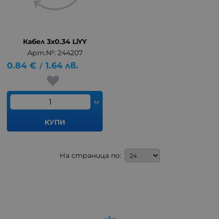
Кабел 3x0.34 LiYY
Арт.№: 244207
0.84
€
1.64
лв.
/
м
КУПИ
На страница по: