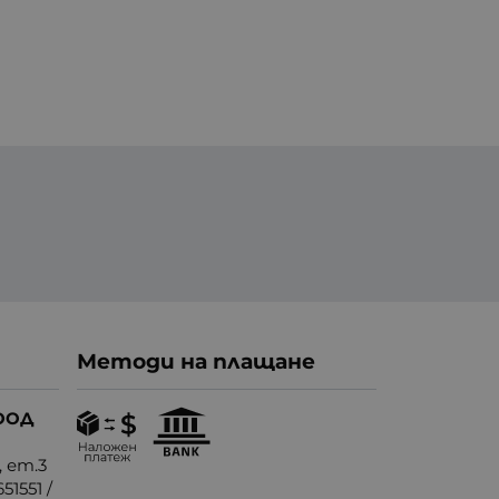
Методи на плащане
ООД
, ет.3
51551
/