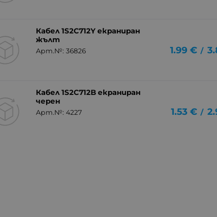
Кабел 1S2C712Y екраниран
жълт
1.99
€
3.
/
Арт.№: 36826
Кабел 1S2C712B екраниран
черен
1.53
€
2.
/
Арт.№: 4227