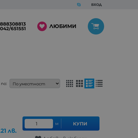
ВХОД
888308813
ЛЮБИМИ
042/651551
по:
м
КУПИ
.21
лв.