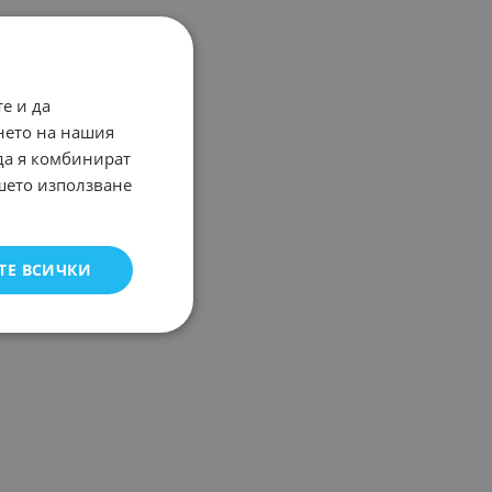
е и да
нето на нашия
 да я комбинират
ашето използване
ТЕ ВСИЧКИ