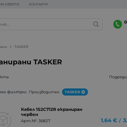
НИ ОФЕРТИ
КОНТАКТИ
0
рани
TASKER
анирани TASKER
укта
Подреди 
ани филтри:
Производител:
TASKER
Кабел 1S2C712R екраниран
червен
1.64
€
3
/
Арт.№: 36827