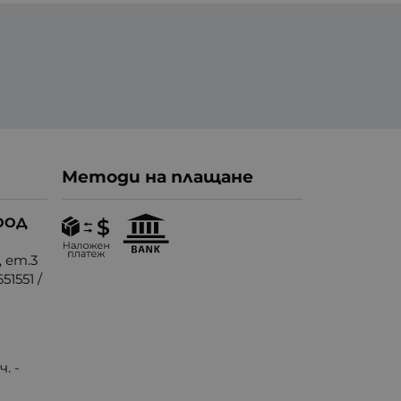
Методи на плащане
ООД
, ет.3
51551
/
. -