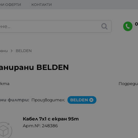
НИ ОФЕРТИ
КОНТАКТИ
0
рани
BELDEN
анирани BELDEN
укта
Подреди 
ани филтри:
Производител:
BELDEN
Кабел 7x1 с екран 95m
Арт.№: 248386