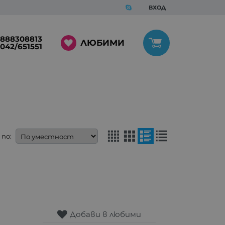
ВХОД
888308813
ЛЮБИМИ
042/651551
по:
Добави в любими