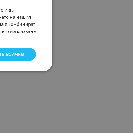
е и да
нето на нашия
 да я комбинират
ашето използване
ТЕ ВСИЧКИ