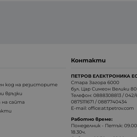
Контакти
ПЕТРОВ ЕЛЕКТРОНИКА Е
Стара Загора 6000
н код на резисторите
бул. Цар Симеон Велики 80
ни връзки
Телефон:
0888308813
/
042/6
0875111671
/
0887740434
 на сайта
E-mail:
office:at:tpetrov.com
акти
Работно време:
Понеделник - Петък: 09.00ч
18.30ч.