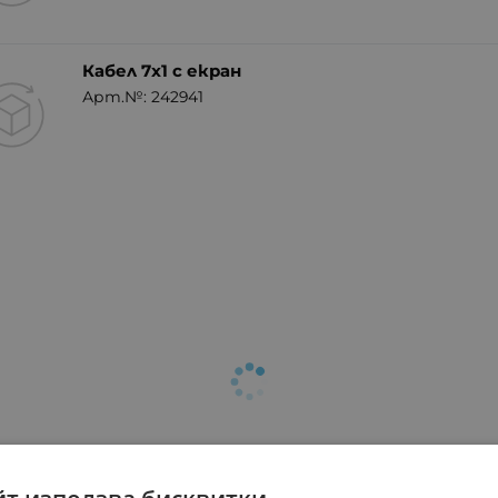
Кабел 7x1 с екран
Арт.№: 242941