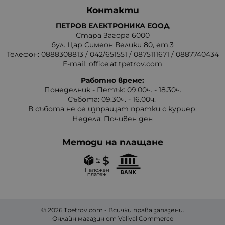
Контакти
ПЕТРОВ ЕЛЕКТРОНИКА ЕООД
Стара Загора 6000
бул. Цар Симеон Велики 80, ет.3
Телефон:
0888308813
/
042/651551
/
0875111671
/
0887740434
E-mail:
office:at:tpetrov.com
Работно време:
Понеделник - Петък: 09.00ч. - 18.30ч.
Събота: 09.30ч. - 16.00ч.
В събота не се изпращат пратки с куриер.
Неделя: Почивен ден
Методи на плащане
© 2026
Tpetrov.com
- Всички права запазени.
Онлайн магазин от
Valival Commerce