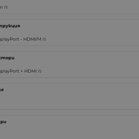
5m
(1)
трукция
splayPort - HDMI/M
(1)
ктори
splayPort + HDMI
(1)
ия
ери