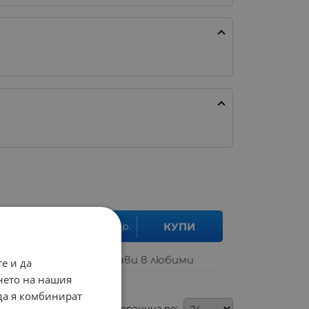
бр.
КУПИ
.84
лв.
Добави в любими
е и да
нето на нашия
 да я комбинират
На страница по: