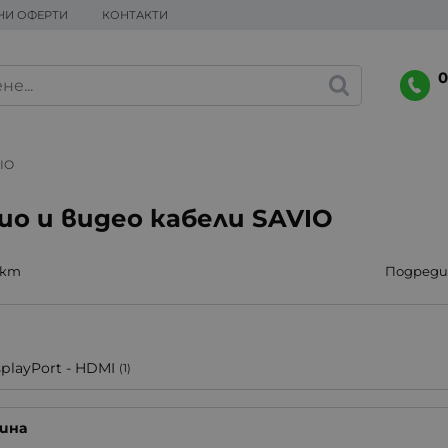
НИ ОФЕРТИ
КОНТАКТИ
0
IO
ио и видео кабели SAVIO
укт
Подреди 
splayPort - HDMI
(1)
ина