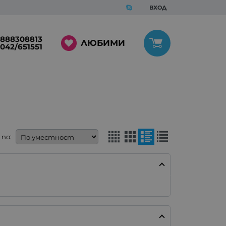
ВХОД
888308813
ЛЮБИМИ
042/651551
по: