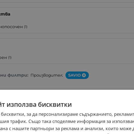
ства
нопосочен
(1)
т
рен
(1)
ани филтри:
Производител:
SAVIO
Кабел K-558/1.5м DisplayPort
to HDMI
йт използва бисквитки
8.10
€
15
/
Арт.№: 240613
 бисквитки, за да персонализираме съдържанието, рекламит
шия трафик. Също така споделяме информация за използва
рана с нашите партньори за реклама и анализи, които може