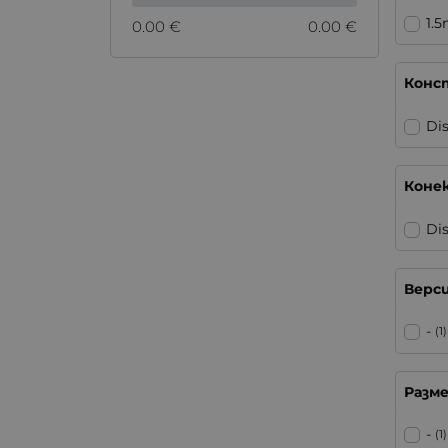
1.
0.00 €
0.00 €
Конс
Di
Коне
Di
Верс
-
(1)
Разм
-
(1)