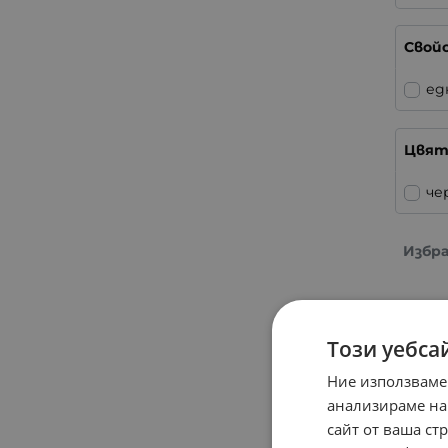
Свой
ед
Цвя
че
Избр
Този уебса
Ние използваме
анализираме на
сайт от ваша ст