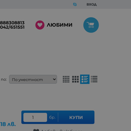
ВХОД
888308813
ЛЮБИМИ
042/651551
по:
бр.
КУПИ
.18
лв.