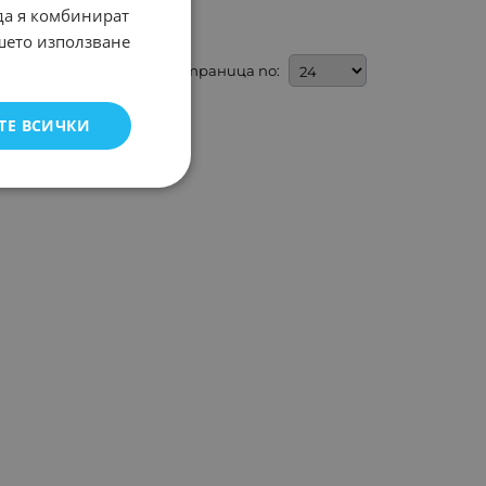
 да я комбинират
ашето използване
На страница по:
ТЕ ВСИЧКИ