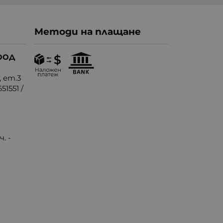
Методи на плащане
ООД
, ет.3
51551
/
. -