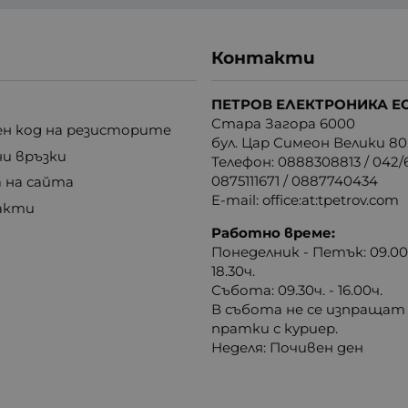
Контакти
ПЕТРОВ ЕЛЕКТРОНИКА Е
Стара Загора 6000
н код на резисторите
бул. Цар Симеон Велики 80
ни връзки
Телефон:
0888308813
/
042/6
0875111671
/
0887740434
 на сайта
E-mail:
office:at:tpetrov.com
акти
Работно време:
Понеделник - Петък: 09.00ч
18.30ч.
Събота: 09.30ч. - 16.00ч.
В събота не се изпращат
пратки с куриер.
Неделя: Почивен ден