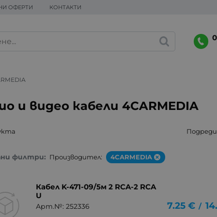
НИ ОФЕРТИ
КОНТАКТИ
0
ARMEDIA
ио и видео кабели 4CARMEDIA
укта
Подреди 
ани филтри:
Производител:
4CARMEDIA
Кабел K-471-09/5м 2 RCA-2 RCA
U
7.25
€
14
/
Арт.№: 252336