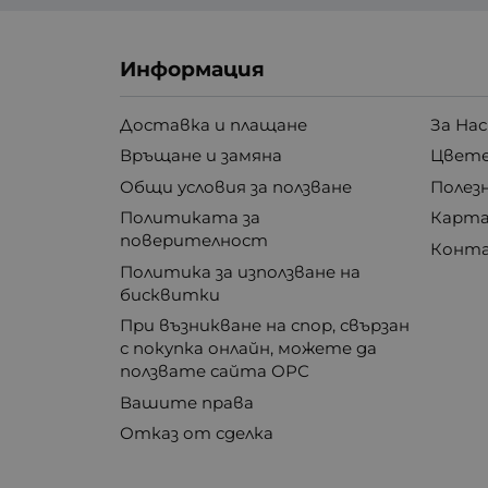
Информация
Доставка и плащане
За Нас
Връщане и замяна
Цвете
Общи условия за ползване
Полез
Политиката за
Карта
поверителност
Конт
Политика за използване на
бисквитки
При възникване на спор, свързан
с покупка онлайн, можете да
ползвате сайта ОРС
Вашите права
Отказ от сделка