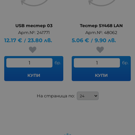
USB тестер 03
Тестер SY468 LAN
Арт.№: 241771
Арт.№: 48062
12.17
€
23.80
лв.
5.06
€
9.90
лв.
/
/
бр.
бр.
КУПИ
КУПИ
На страница по: