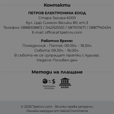
Контакти
ПЕТРОВ ЕЛЕКТРОНИКА ЕООД
Стара Загора 6000
бул. Цар Симеон Велики 80, ет.3
Телефон:
0888308813
/
042/651551
/
0875111671
/
0887740434
E-mail:
office:at:tpetrov.com
Работно време:
Понеделник - Петък: 09.00ч. - 18.30ч.
Събота: 09.30ч. - 16.00ч.
В събота не се изпращат пратки с куриер.
Неделя: Почивен ден
Методи на плащане
© 2026
Tpetrov.com
- Всички права запазени.
Онлайн магазин от
Valival Commerce